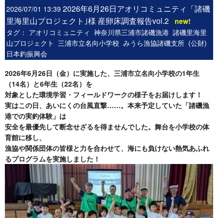
2026年6月26日アオリコミュニティ「諸磯
2026/07/01 13:39
里海里山プロジェクト｣様 産卵床調査報告vol.2
new!
タグ：
アオリコミュニティ
神奈川県三浦市諸磯漁港
諸磯里海里
山プロジェクト
三浦市立名向小学校
みうら漁協諸磯支所
(公財)
日本釣振興会
2026年6月26日（金）に実施した、三浦市立名向小学校の1年生
（14名）と6年生（22名）を
対象とした環境学習・フィールドワークの様子をお届けします！
実はこの日、あいにくの台風直撃……。本来予定していた「諸磯漁
港での実釣体験」は
安全を最優先して断念せざるを得ませんでした。舞台を小学校の体
育館に移し、
漁協や関係団体の皆様と力を合わせて、海にも負けない熱気あふれ
るプログラムを実施しました！