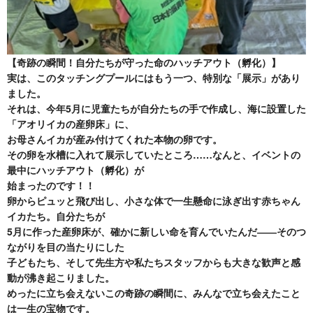
【奇跡の瞬間！自分たちが守った命のハッチアウト（孵化）】
実は、このタッチングプールにはもう一つ、特別な「展示」があり
ました。
それは、今年5月に児童たちが自分たちの手で作成し、海に設置した
「アオリイカの産卵床」に、
お母さんイカが産み付けてくれた本物の卵です。
その卵を水槽に入れて展示していたところ……なんと、イベントの
最中にハッチアウト（孵化）が
始まったのです！！
卵からピュッと飛び出し、小さな体で一生懸命に泳ぎ出す赤ちゃん
イカたち。自分たちが
5月に作った産卵床が、確かに新しい命を育んでいたんだ――そのつ
ながりを目の当たりにした
子どもたち、そして先生方や私たちスタッフからも大きな歓声と感
動が沸き起こりました。
めったに立ち会えないこの奇跡の瞬間に、みんなで立ち会えたこと
は一生の宝物です。