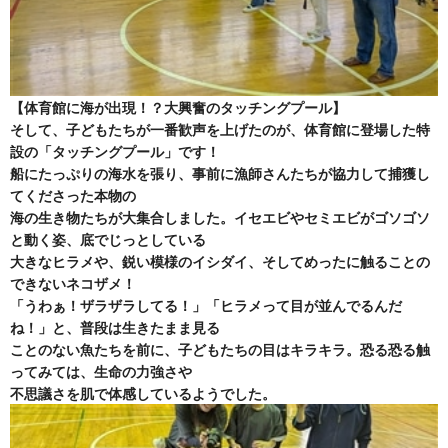
【体育館に海が出現！？大興奮のタッチングプール】
そして、子どもたちが一番歓声を上げたのが、体育館に登場した特
設の「タッチングプール」です！
船にたっぷりの海水を張り、事前に漁師さんたちが協力して捕獲し
てくださった本物の
海の生き物たちが大集合しました。イセエビやセミエビがゴソゴソ
と動く姿、底でじっとしている
大きなヒラメや、鋭い模様のイシダイ、そしてめったに触ることの
できないネコザメ！
「うわぁ！ザラザラしてる！」「ヒラメって目が並んでるんだ
ね！」と、普段は生きたまま見る
ことのない魚たちを前に、子どもたちの目はキラキラ。恐る恐る触
ってみては、生命の力強さや
不思議さを肌で体感しているようでした。