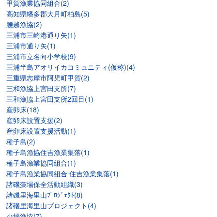
甲賀漁業協同組合(2)
高知県幡多郡大月町柏島(5)
腰越漁協(2)
三浦市三崎港通り矢(1)
三浦市通り矢(1)
三浦市立名向小学校(9)
三浦半島アオリイカコミュニティ(仮称)(4)
三重県志摩市阿児町甲賀(2)
三和漁協上宮田支所(7)
三和漁協上宮田支所2回目(1)
産卵床(18)
産卵床設置支援(2)
産卵床設置支援活動(1)
種子島(2)
種子島漁協住吉漁業集落(1)
種子島漁業協同組合(1)
種子島漁業協同組合 住吉漁業集落(1)
諸磯藻場保全活動組織(3)
諸磯里海里山ﾌﾟﾛｼﾞｪｸﾄ(8)
諸磯里海里山プロジェクト(4)
小坪漁協(7)