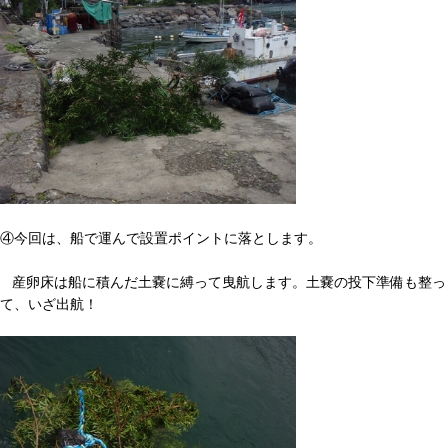
④今回は、船で運んで設置ポイントに落とします。
産卵床は船に積んだ土嚢に縛って曳航します。土嚢の投下準備も整っ
て、いざ出航！