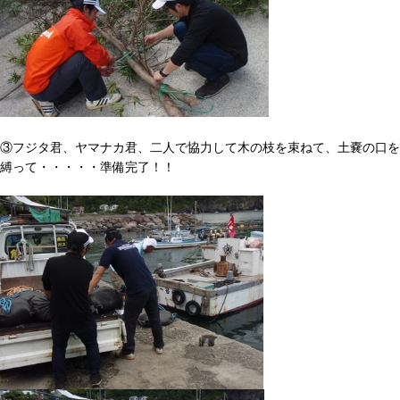
③フジタ君、ヤマナカ君、二人で協力して木の枝を束ねて、土嚢の口を
縛って・・・・・準備完了！！