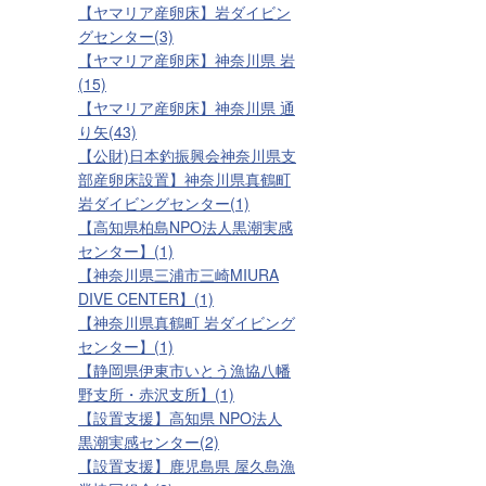
【ヤマリア産卵床】岩ダイビン
グセンター(3)
【ヤマリア産卵床】神奈川県 岩
(15)
【ヤマリア産卵床】神奈川県 通
り矢(43)
【公財)日本釣振興会神奈川県支
部産卵床設置】神奈川県真鶴町
岩ダイビングセンター(1)
【高知県柏島NPO法人黒潮実感
センター】(1)
【神奈川県三浦市三崎MIURA
DIVE CENTER】(1)
【神奈川県真鶴町 岩ダイビング
センター】(1)
【静岡県伊東市いとう漁協八幡
野支所・赤沢支所】(1)
【設置支援】高知県 NPO法人
黒潮実感センター(2)
【設置支援】鹿児島県 屋久島漁