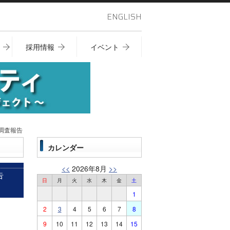
ENGLISH
採用情報
イベント
水調査報告
カレンダー
<<
2026年8月
>>
告
日
月
火
水
木
金
土
1
2
3
4
5
6
7
8
9
10
11
12
13
14
15