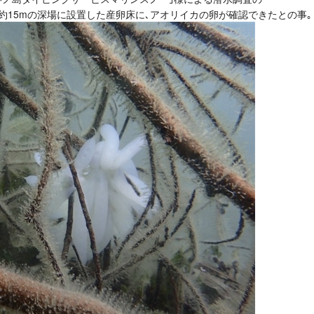
約15mの深場に設置した産卵床に､アオリイカの卵が確認できたとの事｡