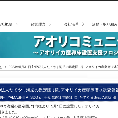
会社概要
経営理念
会社沿革
活動・取り組み
ィ
2023年5月31日 ｢NPO法人たてやま海辺の鑑定団 ｣様､アオリイカ産卵床潜
｢NPO法人たてやま海辺の鑑定団 ｣様､アオリイカ産卵床潜水調査報
卵床
YAMASHITA
SDGｓ
千葉県館山市館山港
たてやま海辺の鑑定団
たてやま海辺の鑑定団｣竹内様より､5月1日に設置したアオリイカ
頂きました。
､｢沖ノ島ダイビングサービスマリンスノー｣様による潜水調査の