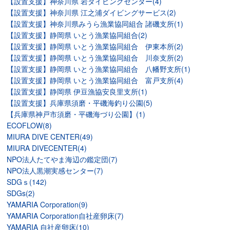
【設置支援】神奈川県 岩ダイビングセンター(4)
【設置支援】神奈川県 江之浦ダイビングサービス(2)
【設置支援】神奈川県みうら漁業協同組合 諸磯支所(1)
【設置支援】静岡県 いとう漁業協同組合(2)
【設置支援】静岡県 いとう漁業協同組合 伊東本所(2)
【設置支援】静岡県 いとう漁業協同組合 川奈支所(2)
【設置支援】静岡県 いとう漁業協同組合 八幡野支所(1)
【設置支援】静岡県 いとう漁業協同組合 富戸支所(4)
【設置支援】静岡県 伊豆漁協安良里支所(1)
【設置支援】兵庫県須磨・平磯海釣り公園(5)
【兵庫県神戸市須磨・平磯海づり公園】(1)
ECOFLOW(8)
MIURA DIVE CENTER(49)
MIURA DIVECENTER(4)
NPO法人たてやま海辺の鑑定団(7)
NPO法人黒潮実感センター(7)
SDGｓ(142)
SDGs(2)
YAMARIA Corporation(9)
YAMARIA Corporation自社産卵床(7)
YAMARIA 自社産卵床(10)