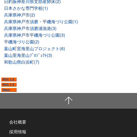
日釣振神奈川県支部産卵床(2)
日本さかな専門学校(1)
兵庫県神戸市(2)
兵庫県神戸市須磨・平磯海づり公園(1)
兵庫県神戸市須磨浦漁港(3)
兵庫県神戸市平磯海づり公園(3)
平磯海づり公園(2)
葉山町里海里山プロジェクト(6)
葉山里海里山ﾌﾟﾛｼﾞｪｸﾄ(3)
和歌山県白浜町(7)
RSS 1.0
RSS 2.0
Atom
会社概要
採用情報