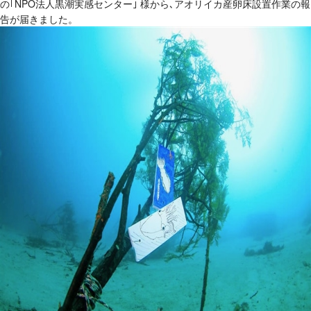
の｢NPO法人黒潮実感センター｣ 様から､アオリイカ産卵床設置作業の報
告が届きました。