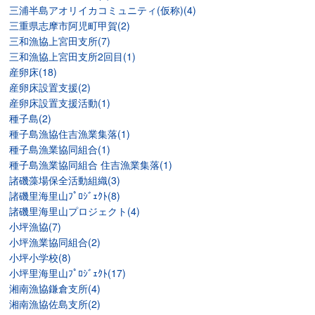
三浦半島アオリイカコミュニティ(仮称)(4)
三重県志摩市阿児町甲賀(2)
三和漁協上宮田支所(7)
三和漁協上宮田支所2回目(1)
産卵床(18)
産卵床設置支援(2)
産卵床設置支援活動(1)
種子島(2)
種子島漁協住吉漁業集落(1)
種子島漁業協同組合(1)
種子島漁業協同組合 住吉漁業集落(1)
諸磯藻場保全活動組織(3)
諸磯里海里山ﾌﾟﾛｼﾞｪｸﾄ(8)
諸磯里海里山プロジェクト(4)
小坪漁協(7)
小坪漁業協同組合(2)
小坪小学校(8)
小坪里海里山ﾌﾟﾛｼﾞｪｸﾄ(17)
湘南漁協鎌倉支所(4)
湘南漁協佐島支所(2)