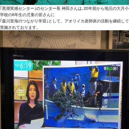
｢黒潮実感センター｣のセンター長 神田さんは､20年前から地元の大月小
学校の6年生の児童の皆さんに
｢森川里海のつながり学習｣として、アオリイカ産卵床の活動を継続して
実施されております。