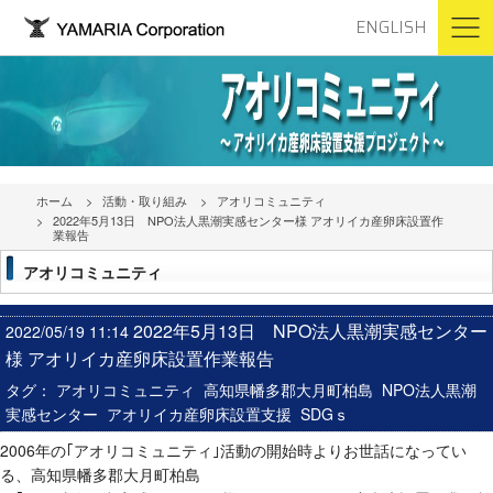
ENGLISH
ホーム
活動・取り組み
アオリコミュニティ
2022年5月13日 NPO法人黒潮実感センター様 アオリイカ産卵床設置作
業報告
アオリコミュニティ
2022年5月13日 NPO法人黒潮実感センター
2022/05/19 11:14
様 アオリイカ産卵床設置作業報告
タグ：
アオリコミュニティ
高知県幡多郡大月町柏島
NPO法人黒潮
実感センター
アオリイカ産卵床設置支援
SDGｓ
2006年の｢アオリコミュニティ｣活動の開始時よりお世話になってい
る、高知県幡多郡大月町柏島