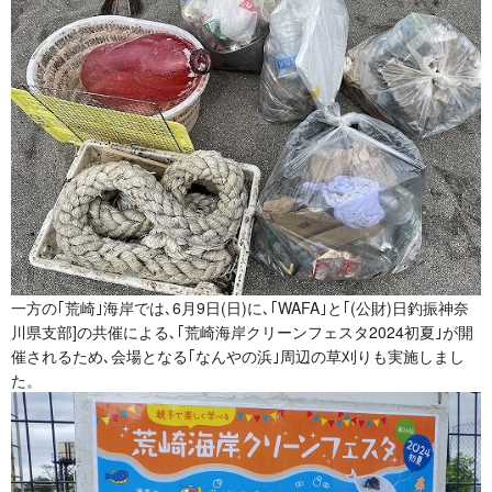
一方の｢荒崎｣海岸では､6月9日(日)に､｢WAFA｣と｢(公財)日釣振神奈
川県支部]の共催による､｢荒崎海岸クリーンフェスタ2024初夏｣が開
催されるため､会場となる｢なんやの浜｣周辺の草刈りも実施しまし
た。