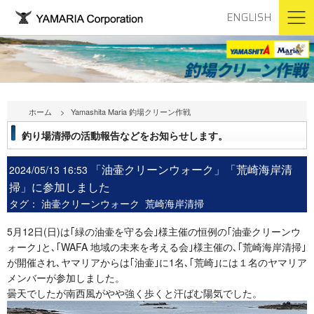
ENGLISH
ホーム
Yamashita Maria 釣場クリーン作戦
釣り場清掃の活動報告などをお知らせします。
「油壷クリーンウォーク」「荒崎海岸清
2024/05/13 16:53
掃」に参加しました
タグ：
油壷クリーンウォーク
荒崎海岸清掃
5月12日(日)は｢緑の油壷を守る会｣様主催の恒例の｢油壷クリーンウ
ォーク｣と､｢WAFA 地域の未来を考える会｣様主催の､｢荒崎海岸清掃｣
が開催され､ヤマリアからは｢油壷｣に1名､｢荒崎｣には１名のヤマリア
メンバーが参加しました。
曇天でしたが南西風がやや強く歩くと汗ばむ陽気でした。