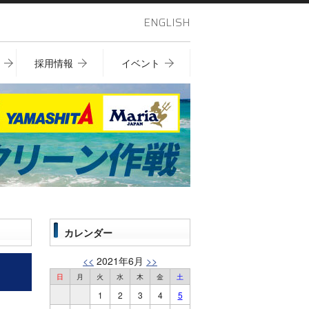
ENGLISH
採用情報
イベント
カレンダー
<<
2021年6月
>>
日
月
火
水
木
金
土
1
2
3
4
5