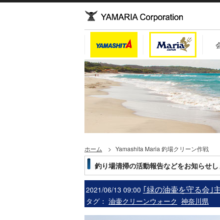
ホーム
Yamashita Maria 釣場クリーン作戦
釣り場清掃の活動報告などをお知らせし
｢緑の油壷を守る会｣
2021/06/13 09:00
タグ：
油壷クリーンウォーク
神奈川県