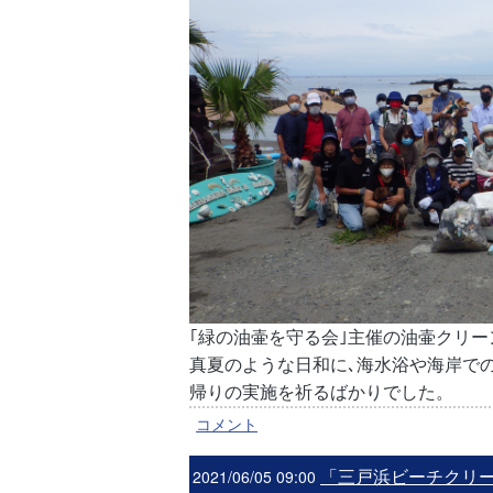
｢緑の油壷を守る会｣主催の油壷クリ
真夏のような日和に､海水浴や海岸で
帰りの実施を祈るばかりでした。
コメント
「三戸浜ビーチクリ
2021/06/05 09:00