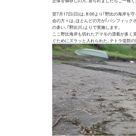
正体を御存じの方､居られましたらご一報く
翌7月17日(日)は､8:00より｢野比の海
会の方々は､ほとんどの方が｢パシフィック
の多い､｢野比川｣よりで実施します。
ここ野比海岸も切れたアマモの漂着が多く見
ぐためにズラッと入れられた､テトラ堤防