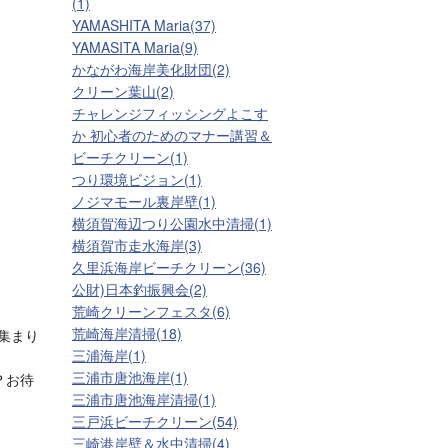
(1)
YAMASHITA Maria(37)
YAMASITA Maria(9)
かながわ海岸美化財団(2)
クリーン葉山(2)
チャレンジフィッシングよこす
か 初心者のためのマナー講習＆
ビーチクリーン(1)
つり環境ビジョン(1)
ノジマモール裏岸壁(1)
横須賀海辺つり公園水中清掃(1)
横須賀市走水海岸(3)
久里浜海岸ビーチクリーン(36)
公財)日本釣振興会(2)
荒崎クリーンフェスタ(6)
荒崎海岸清掃(18)
集まり
三浦海岸(1)
三浦市唐池海岸(1)
？お待
三浦市唐池海岸清掃(1)
三戸浜ビーチクリーン(54)
三崎港岸壁＆水中清掃(4)