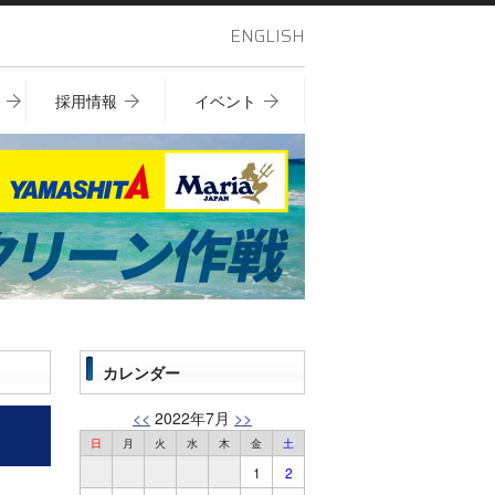
ENGLISH
採用情報
イベント
カレンダー
<<
2022年7月
>>
日
月
火
水
木
金
土
1
2