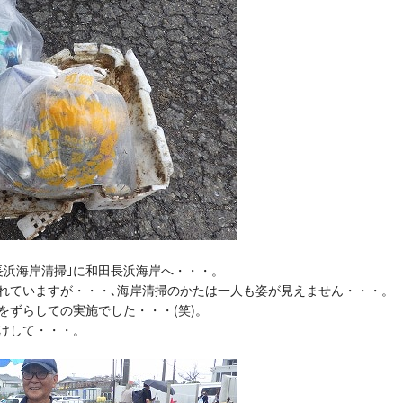
長浜海岸清掃｣に和田長浜海岸へ・・・。
れていますが・・・､海岸清掃のかたは一人も姿が見えません・・・。
をずらしての実施でした・・・(笑)。
けして・・・。