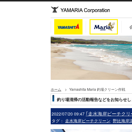
ホーム
Yamashita Maria 釣場クリーン作戦
釣り場清掃の活動報告などをお知らせし
｢走水海岸ビーチクリ
2022/07/20 09:47
タグ：
走水海岸ビーチクリーン
野比海岸