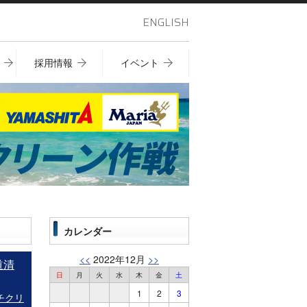
ENGLISH
採用情報
イベント
カレンダー
<<
2022年12月
>>
道清
日
月
火
水
木
金
土
1
2
3
チクリ