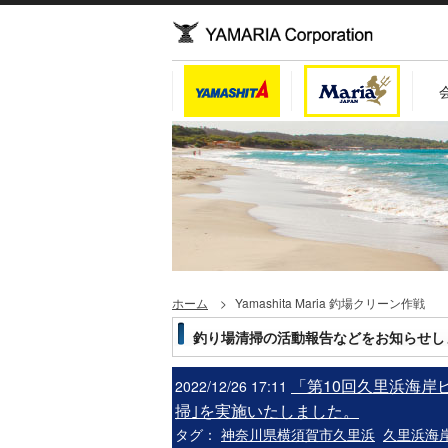
ホーム
Yamashita Maria 釣場クリーン作戦
釣り場清掃の活動報告などをお知らせし
「第10回久里浜海岸
2022/12/26 17:11
掃｣を実施いたしました。
タグ：
神奈川県横須賀市久里浜
久里浜海