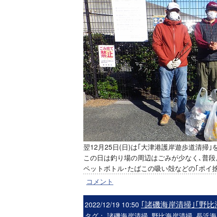
翌12月25日(日)は｢大津港護岸遊歩道清掃
この日は釣り場の周辺はごみが少なく､普段
ペットボトル･たばこの吸い殻などの｢ポイ
コメント
｢諸磯海岸清掃｣｢野
2022/12/19 10:50
タグ：
諸磯海岸清掃
野比海岸清掃
長浜海