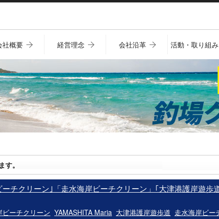
会社概要
経営理念
会社沿革
活動・取り組み
ます。
ビーチクリーン｣「走水海岸ビーチクリーン」｢大津港護岸遊歩
岸ビーチクリーン
YAMASHITA Maria
大津港護岸遊歩道
走水海岸ビー