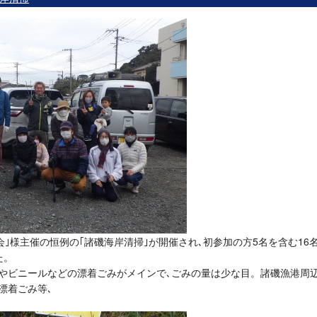
残す会｣様主催の恒例の｢諸磯海岸清掃｣が開催され､初参加の方5名を含む16
た。
やビニールなどの漂着ごみがメインで､ごみの量は少な目。諸磯漁港周
漂着ごみ等､