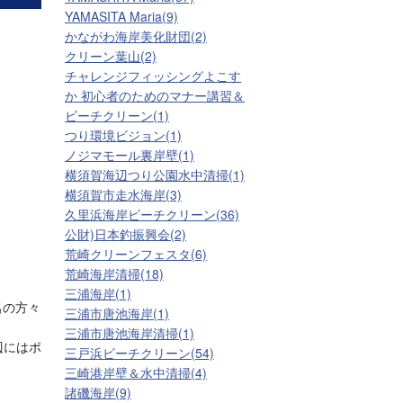
YAMASITA Maria(9)
かながわ海岸美化財団(2)
クリーン葉山(2)
チャレンジフィッシングよこす
か 初心者のためのマナー講習＆
ビーチクリーン(1)
つり環境ビジョン(1)
ノジマモール裏岸壁(1)
横須賀海辺つり公園水中清掃(1)
横須賀市走水海岸(3)
久里浜海岸ビーチクリーン(36)
公財)日本釣振興会(2)
荒崎クリーンフェスタ(6)
荒崎海岸清掃(18)
三浦海岸(1)
名の方々
三浦市唐池海岸(1)
三浦市唐池海岸清掃(1)
辺にはポ
三戸浜ビーチクリーン(54)
三崎港岸壁＆水中清掃(4)
諸磯海岸(9)