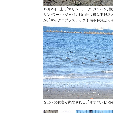
12月24日(土)､｢マリン･ワーク･ジャパ
リン･ワーク･ジャパン杉山社長様以下16
が､｢マイクロプラスチック予備軍｣の細か
などへの食害が懸念される､｢オオバン｣が