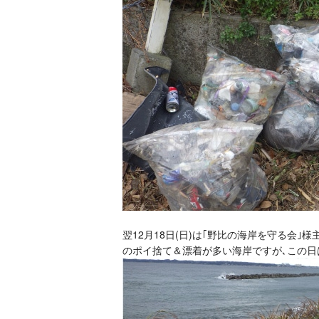
翌12月18日(日)は｢野比の海岸を守る会｣
のポイ捨て＆漂着が多い海岸ですが､この日