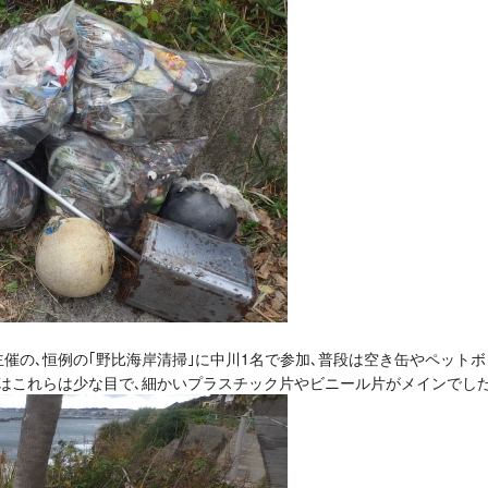
様主催の､恒例の｢野比海岸清掃｣に中川1名で参加､普段は空き缶やペット
はこれらは少な目で､細かいプラスチック片やビニール片がメインでした