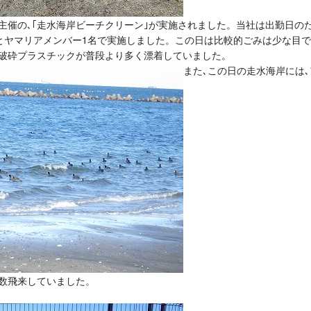
ン｣様主催の､｢走水海岸ビーチクリーン｣が実施されました。当社は出勤日の
名とヤマリアメンバー1名で実施しました。この日は比較的ごみは少な目
い破砕プラスチックが普段より多く漂着していました。
また､この日の走水海岸には
多数飛来していました。