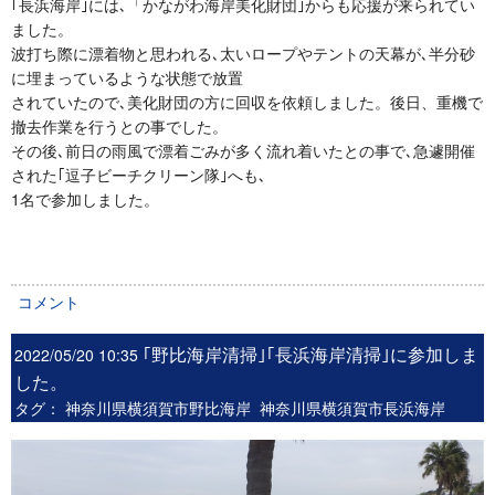
｢長浜海岸｣には､「かながわ海岸美化財団｣からも応援が来られてい
ました。
波打ち際に漂着物と思われる､太いロープやテントの天幕が､半分砂
に埋まっているような状態で放置
されていたので､美化財団の方に回収を依頼しました。後日、重機で
撤去作業を行うとの事でした。
その後､前日の雨風で漂着ごみが多く流れ着いたとの事で､急遽開催
された｢逗子ビーチクリーン隊｣へも､
1名で参加しました。
コメント
｢野比海岸清掃｣｢長浜海岸清掃｣に参加しま
2022/05/20 10:35
した。
タグ：
神奈川県横須賀市野比海岸
神奈川県横須賀市長浜海岸