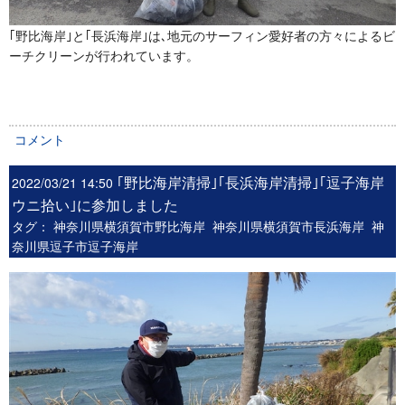
｢野比海岸｣と
｢長浜海岸｣は､地元のサーフィン愛好者の方々によるビ
ーチクリーンが行われています。
コメント
｢野比海岸清掃｣｢長浜海岸清掃｣｢逗子海岸
2022/03/21 14:50
ウニ拾い｣に参加しました
タグ：
神奈川県横須賀市野比海岸
神奈川県横須賀市長浜海岸
神
奈川県逗子市逗子海岸