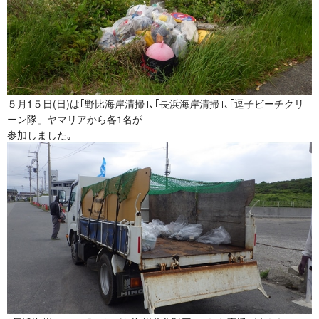
５月1５日(日)は｢野比海岸清掃｣､
｢長浜海岸清掃｣､｢逗子ビーチクリ
ーン隊」
ヤマリアから各1名が
参加しました｡