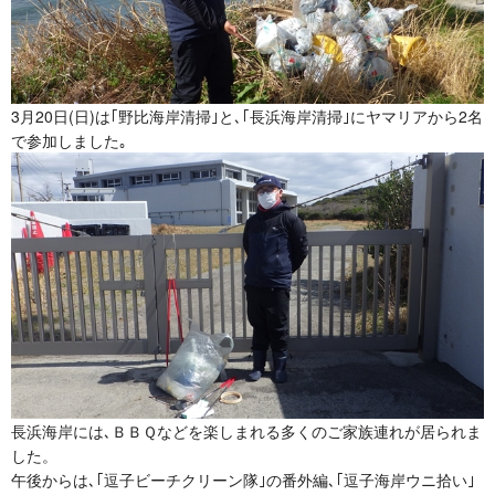
3月20日(日)は｢野比海岸清掃｣と､
｢長浜海岸清掃｣に
ヤマリアから2名
で参加しました｡
長浜海岸には､ＢＢＱなどを楽しまれる多くのご家族連れが居られま
した。
午後からは､｢逗子ビーチクリーン隊｣の番外編､｢逗子海岸ウニ拾い｣