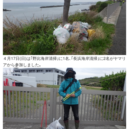
４月17日(日)は｢野比海岸清掃｣に1名､
｢長浜海岸清掃｣に2名が
ヤマリ
アから参加しました｡