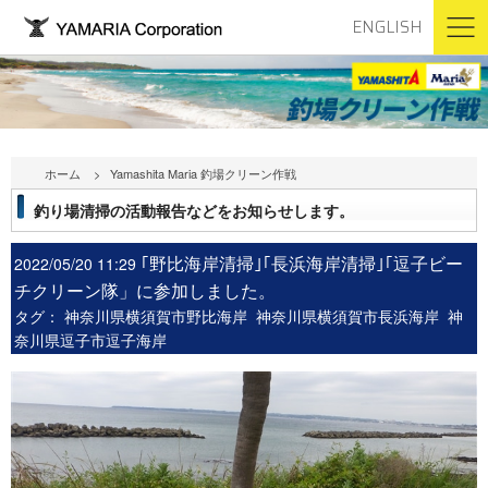
ENGLISH
ホーム
Yamashita Maria 釣場クリーン作戦
釣り場清掃の活動報告などをお知らせします。
｢野比海岸清掃｣｢長浜海岸清掃｣｢逗子ビー
2022/05/20 11:29
チクリーン隊」に参加しました。
タグ：
神奈川県横須賀市野比海岸
神奈川県横須賀市長浜海岸
神
奈川県逗子市逗子海岸