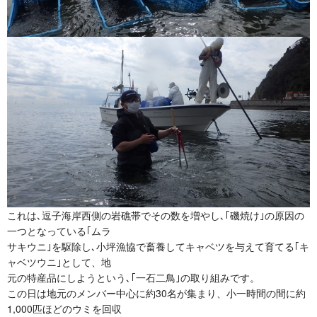
これは､逗子海岸西側の岩礁帯でその数を増やし､｢磯焼け｣の原因の
一つとなっている｢ムラ
サキウニ｣を駆除し､小坪漁協で畜養してキャベツを与えて育てる｢キ
ャベツウニ｣として、地
元の特産品にしようという､｢一石二鳥｣の取り組みです。
この日は地元のメンバー中心に約30名が集まり、小一時間の間に約
1,000匹ほどのウミを回収