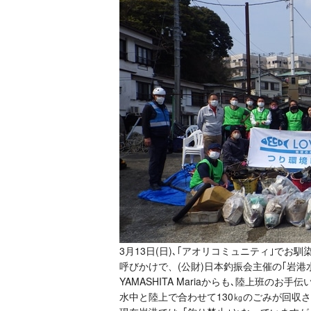
3月13日(日)､｢アオリコミュニティ｣でお
呼びかけで、(公財)日本釣振会主催の｢岩
YAMASHITA Mariaからも､陸上班の
水中と陸上で合わせて130㎏のごみが回収