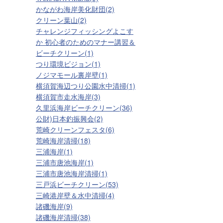
かながわ海岸美化財団(2)
クリーン葉山(2)
チャレンジフィッシングよこす
か 初心者のためのマナー講習＆
ビーチクリーン(1)
つり環境ビジョン(1)
ノジマモール裏岸壁(1)
横須賀海辺つり公園水中清掃(1)
横須賀市走水海岸(3)
久里浜海岸ビーチクリーン(36)
公財)日本釣振興会(2)
荒崎クリーンフェスタ(6)
荒崎海岸清掃(18)
三浦海岸(1)
三浦市唐池海岸(1)
三浦市唐池海岸清掃(1)
三戸浜ビーチクリーン(53)
三崎港岸壁＆水中清掃(4)
諸磯海岸(9)
諸磯海岸清掃(38)