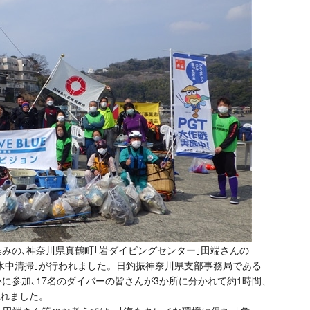
馴染みの､神奈川県真鶴町｢岩ダイビングセンター｣田端さんの
港水中清掃｣が行われました。日釣振神奈川県支部事務局である
お手伝いに参加､17名のダイバーの皆さんが3か所に分かれて約1時間、
されました。