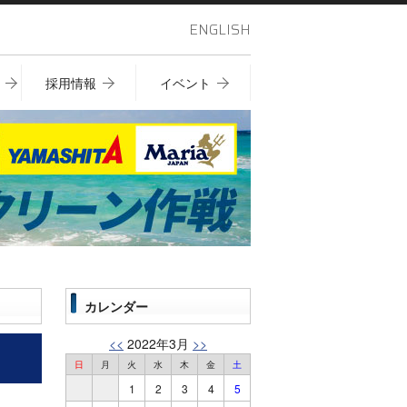
ENGLISH
採用情報
イベント
カレンダー
<<
2022年3月
>>
日
月
火
水
木
金
土
1
2
3
4
5