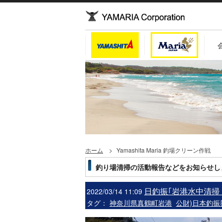
ホーム
Yamashita Maria 釣場クリーン作戦
釣り場清掃の活動報告などをお知らせし
日釣振｢岩港水中清掃
2022/03/14 11:09
タグ：
神奈川県真鶴町岩港
公財)日本釣振