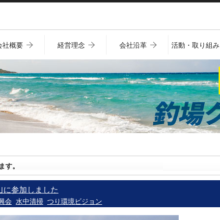
会社概要
経営理念
会社沿革
活動・取り組み
ます。
 ｣に参加しました
興会
水中清掃
つり環境ビジョン