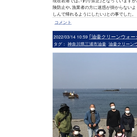
現在岩港では､｢釣り禁止｣となっていますが
険防止や､漁業者の方に迷惑が掛からないよ
しんで帰れるようにしたい｣との事でした。
コメント
｢油壷クリーンウォー
2022/03/14 10:59
タグ：
神奈川県三浦市油壷
油壷クリーン