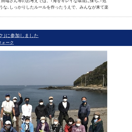
､田端さん等のお考えでは、｢海をキレイな環境に保ち､｢危
うな､しっかりしたルールを作ったうえで、みんなが来て楽
ク｣に参加しました
ウォーク