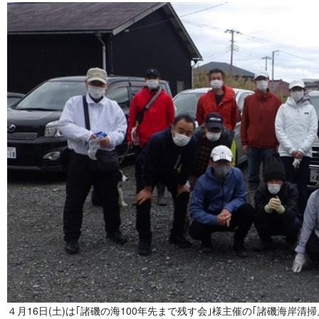
４月16日(土)は｢諸磯の海100年先まで残す会｣様主催の｢諸磯海岸清