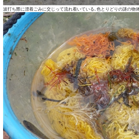
波打ち際に漂着ごみに交じって流れ着いている､色とりどりの謎の物