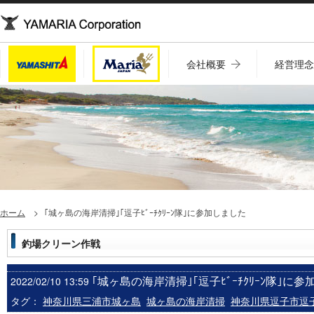
会社概要
経営理
ホーム
｢城ヶ島の海岸清掃｣｢逗子ﾋﾞｰﾁｸﾘｰﾝ隊｣に参加しました
釣場クリーン作戦
｢城ヶ島の海岸清掃｣｢逗子ﾋﾞｰﾁｸﾘｰﾝ隊｣に
2022/02/10 13:59
タグ：
神奈川県三浦市城ヶ島
城ヶ島の海岸清掃
神奈川県逗子市逗