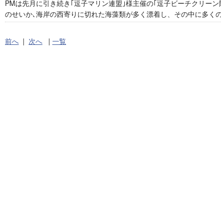
PMは先月に引き続き｢逗子マリン連盟｣様主催の｢逗子ビーチクリーン
のせいか､海岸の西寄りに切れた海藻類が多く漂着し、その中に多く
前へ
|
次へ
|
一覧