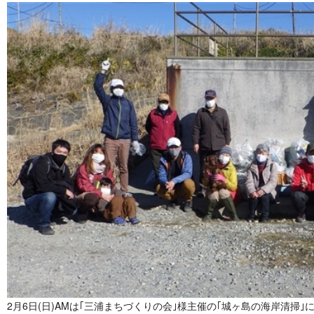
2月6日(日)AMは｢三浦まちづくりの会｣様主催の｢城ヶ島の海岸清掃