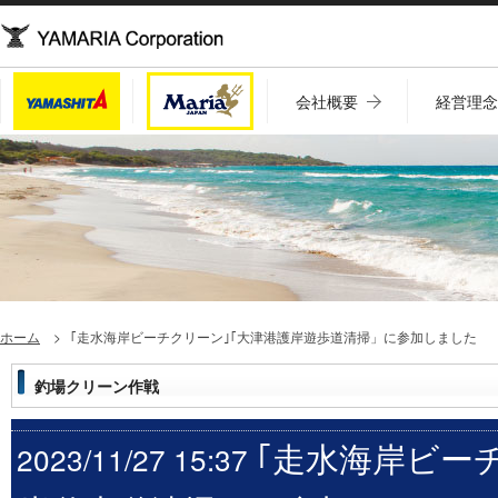
会社概要
経営理
ホーム
｢走水海岸ビーチクリーン｣｢大津港護岸遊歩道清掃」に参加しました
釣場クリーン作戦
｢走水海岸ビー
2023/11/27 15:37