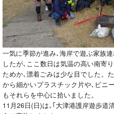
一気に季節が進み､海岸で遊ぶ家族
したが､ここ数日は気温の高い南寄
ためか､漂着ごみは少な目でした。た
から細かいプラスチック片や､ビニー
もそれらを中心に拾いました。
11月26日(日)は､｢大津港護岸遊歩