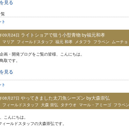
きを見る
一覧
ント
ライトショアで狙う小型青物 by福元和孝
9年09月24日
：
マリア
フィールドスタッフ
福元 和孝
メタフラ
フラペン
ムーチョ
企画・開発ブログをご覧の皆様、こんにちは。
鳥取です。
きを見る
ント
やってきました太刀魚シーズン by大森崇弘
9年08月27日
：
フィールドスタッフ
大森 崇弘
タチウオ
マール・アミーゴ
フラペ
、こんにちは。
iaフィールドスタッフの大森崇弘です。