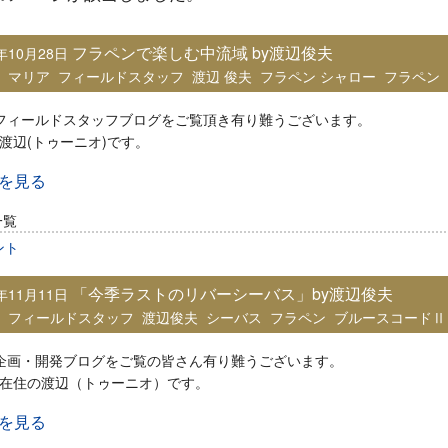
フラペンで楽しむ中流域 by渡辺俊夫
0年10月28日
：
マリア
フィールドスタッフ
渡辺 俊夫
フラペン シャロー
フラペン
iaフィールドスタッフブログをご覧頂き有り難うございます。
渡辺(トゥーニオ)です。
きを見る
一覧
ント
「今季ラストのリバーシーバス」by渡辺俊夫
9年11月11日
：
フィールドスタッフ
渡辺俊夫
シーバス
フラペン
ブルースコードⅡ
ia企画・開発ブログをご覧の皆さん有り難うございます。
在住の渡辺（トゥーニオ）です。
きを見る