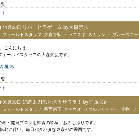
一覧
ント
リバーヒラゲーム by大森崇弘
9年11月06日
：
フィールドスタッフ
大森崇弘
ヒラスズキ
スカッシュ
ブルースコー
、こんにちは。
iaフィールドスタッフの大森崇弘です。
きを見る
一覧
ント
好調太刀魚と湾奥サワラ！ by香西宗正
9年09月30日
：
フィールドスタッフ
香西宗正
タチウオ
メタルフリッカー
青物
フ
ia企画・開発ブログを御覧の皆様、お久しぶりです。
転勤に伴い、毎日バタバタな東京都の香西です。