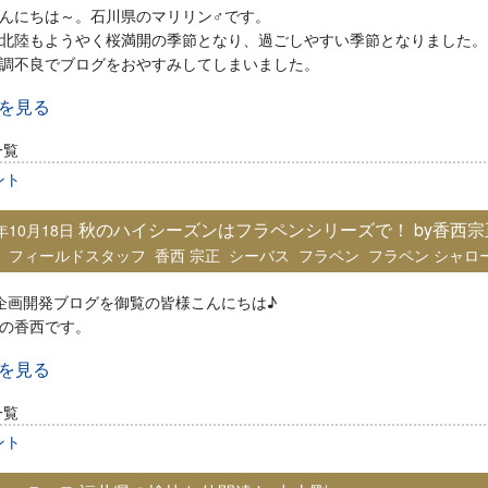
んにちは～。石川県のマリリン♂です。
北陸もようやく桜満開の季節となり、過ごしやすい季節となりました。
調不良でブログをおやすみしてしまいました。
きを見る
一覧
ント
秋のハイシーズンはフラペンシリーズで！ by香西宗
8年10月18日
：
フィールドスタッフ
香西 宗正
シーバス
フラペン
フラペン シャロ
ia企画開発ブログを御覧の皆様こんにちは♪
の香西です。
きを見る
一覧
ント