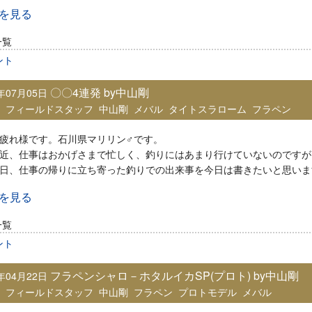
きを見る
一覧
ント
〇〇4連発 by中山剛
9年07月05日
：
フィールドスタッフ
中山剛
メバル
タイトスラローム
フラペン
疲れ様です。石川県マリリン♂です。
近、仕事はおかげさまで忙しく、釣りにはあまり行けていないのですが
日、仕事の帰りに立ち寄った釣りでの出来事を今日は書きたいと思いま
きを見る
一覧
ント
フラペンシャロ－ホタルイカSP(プロト) by中山剛
9年04月22日
：
フィールドスタッフ
中山剛
フラペン
プロトモデル
メバル