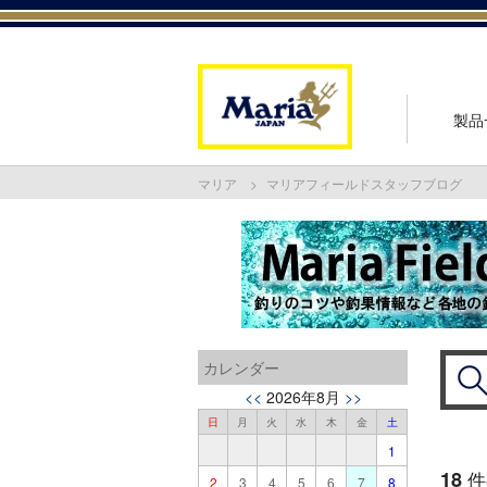
製品
マリア
マリアフィールドスタッフブログ
カレンダー
<<
2026年8月
>>
日
月
火
水
木
金
土
1
18
件
2
3
4
5
6
7
8