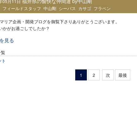
福井県の愉快な仲間達 by中山剛
8年05月11日
：
フィールドスタッフ
中山剛
シーバス
カサゴ
フラペン
マリア企画・開発ブログを御覧下さりありがとうございます。
いかがお過ごしでしたか？
きを見る
一覧
ント
1
2
次
最後