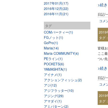
2017年01月(17)
>続
2016年12月(22)
2016年11月(21)
日記/
コメ
タグ
COMパーティー(1)
201
FGノット(1)
タグ
GoPro(1)
Maria(14)
皆様お
Maria COMMUNITY(4)
ここ最
PEライン(1)
つい先
POCKETS(6)
>続
YAMASHITA(1)
アイナメ(1)
日記/
アクションフィッシュ(2)
コメ
アジ(12)
アジフラッター(10)
201
アジング(29)
アマダイ(1)
タグ
アミパターン(2)