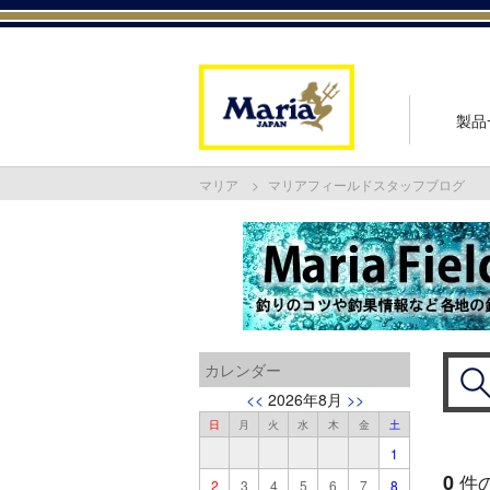
製品
マリア
マリアフィールドスタッフブログ
カレンダー
<<
2026年8月
>>
日
月
火
水
木
金
土
1
0
件
2
3
4
5
6
7
8