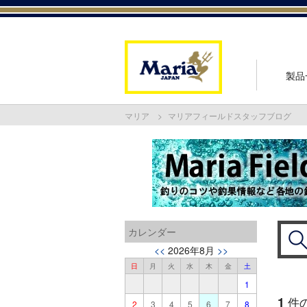
製品
マリア
マリアフィールドスタッフブログ
カレンダー
<<
2026年8月
>>
日
月
火
水
木
金
土
1
1
件
2
3
4
5
6
7
8