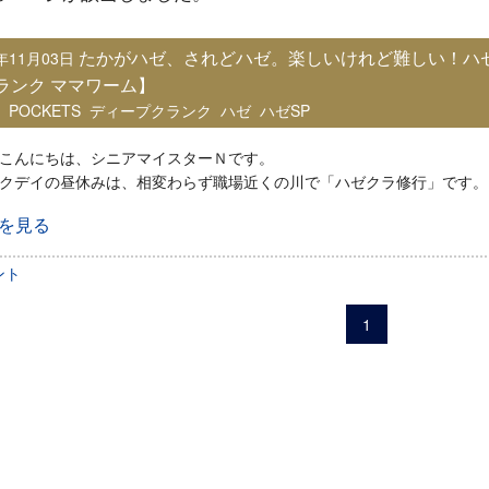
たかがハゼ、されどハゼ。楽しいけれど難しい！ハゼクラ
6年11月03日
ランク ママワーム】
：
POCKETS
ディープクランク
ハゼ
ハゼSP
こんにちは、シニアマイスターＮです。
クデイの昼休みは、相変わらず職場近くの川で「ハゼクラ修行」です。
きを見る
ント
1