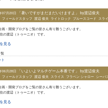
「暑いですがまだまだいけますよ」 by渡辺俊夫
8年07月20日
：
フィールドスタッフ
渡辺 俊夫
ライトロック
ブルースコード
スラ
ia企画・開発ブログをご覧の皆さん有り難うございます。
住の渡辺（トゥーニオ）です。
きを見る
一覧
ント
「いよいよマルチゲーム本番です」 by渡辺俊夫
8年06月28日
：
フィールドスタッフ
渡辺 俊夫
スライス
フラペン シャロー
シーバ
ia企画・開発ブログをご覧の皆さん有り難うございます。
住の渡辺（トゥーニオ）です。
きを見る