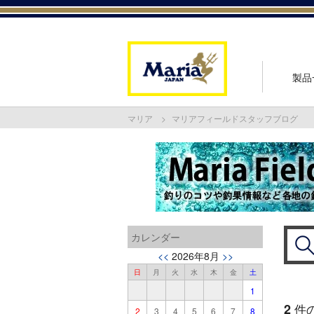
製品
マリア
マリアフィールドスタッフブログ
カレンダー
<<
2026年8月
>>
日
月
火
水
木
金
土
1
2
件
2
3
4
5
6
7
8