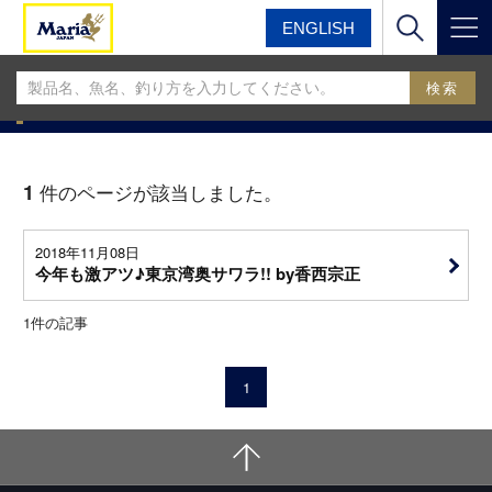
ENGLISH
マリア
マリアフィールドスタッフブログ
MariaフィールドスタッフBLOG
1
件のページが該当しました。
2018年11月08日
今年も激アツ♪東京湾奥サワラ!! by香西宗正
1
件の記事
1