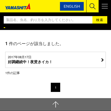
ENGLISH
ヤマシタ
YAMASHITA エギングBLOG
YAMASHITA エギングBLOG
1
件のページが該当しました。
2017年08月17日
好調継続中！夜焚きイカ！
1
件の記事
1