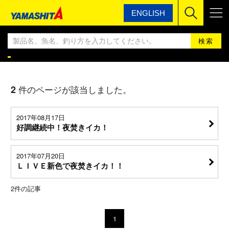
ENGLISH
ヤマシタ
YAMASHITA エギングBLOG
YAMASHITA エギングBLOG
2
件のページが該当しました。
2017年08月17日
好調継続中！夜焚きイカ！
2017年07月20日
ＬＩＶＥ新色で夜焚きイカ！！
2
件の記事
1