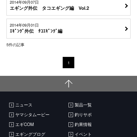
2014年09月07日
エギング外伝 タコエギング編 Vol.2
2014年09月01日
ｴｷﾞﾝｸﾞ外伝 ﾀｺｴｷﾞﾝｸﾞ編
5
件の記事
1
ニュース
製品一覧
ヤマシタムービー
釣りサポ
エギCOM
釣果情報
エギングブログ
イベント