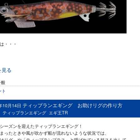
は・・・
を見る
一般
ント
ティップランエギング お助けリグの作り方
5年10月14日
：
ティップランエギング
エギ王TR
シーズンを迎えたティップランエギング！
まったときや風が吹かず船が流れないような状況では、
けリグ」や「ティップランプラス」と呼ばれている枝スを出して