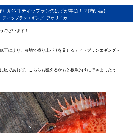
ティップランのはずが毒魚！？(痛い話)
5年11月26日
：
ティップランエギング
アオリイカ
うございます！
低下により、各地で盛り上がりを見せるティップランエギング～
に凪であれば、こちらも狙えるかもと根魚釣りに行きましたっ