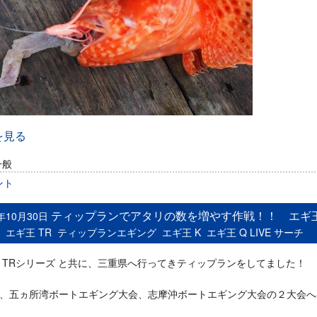
を見る
一般
ント
ティップランでアタリの数を増やす作戦！！ エギ王 
5年10月30日
：
エギ王 TR
ティップランエギング
エギ王 K
エギ王 Q LIVE サーチ
 TRシリーズ と共に、三重県へ行ってきティップランをしてました！
、五ヵ所湾ボートエギング大会、志摩沖ボートエギング大会の２大会へ