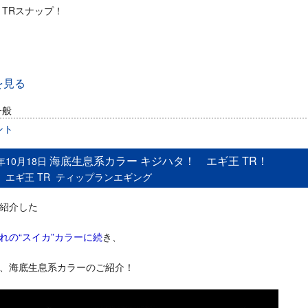
 TRスナップ！
を見る
一般
ント
海底生息系カラー キジハタ！ エギ王 TR！
5年10月18日
：
エギ王 TR
ティップランエギング
紹介した
れの“スイカ”カラーに続
き、
、海底生息系カラーのご紹介！