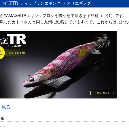
：
ｴｷﾞ王TR
ティップランエギング
アオリエギング
らYAMASHITAエギングブログを書かせて頂きます柘植（つげ）です。
場したカトゥさんと同じ九州に勤務していますので、これからは九州の
を見る
一般
ント