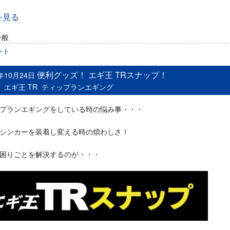
を見る
一般
ント
便利グッズ！ エギ王 TRスナップ！
5年10月24日
：
エギ王 TR
ティップランエギング
プランエギングをしている時の悩み事・・・
シンカーを装着し変える時の煩わしさ！
困りごとを解決するのが・・・