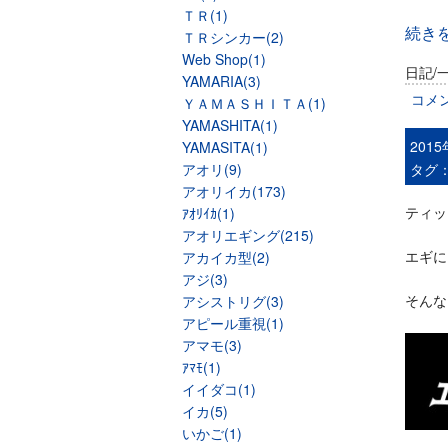
ＴＲ(1)
続き
ＴＲシンカー(2)
Web Shop(1)
日記/
YAMARIA(3)
コメ
ＹＡＭＡＳＨＩＴＡ(1)
YAMASHITA(1)
201
YAMASITA(1)
アオリ(9)
タグ
アオリイカ(173)
ティッ
ｱｵﾘｲｶ(1)
アオリエギング(215)
エギに
アカイカ型(2)
アジ(3)
そんな
アシストリグ(3)
アピール重視(1)
アマモ(3)
ｱﾏﾓ(1)
イイダコ(1)
イカ(5)
いかご(1)