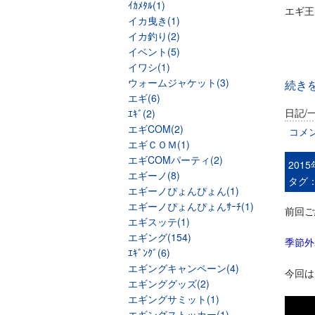
ｲｶﾒﾀﾙ(1)
エギ王
イカ曳き(1)
イカ釣り(2)
イベント(5)
イワシ(1)
ウォームジャケット(3)
続き
エギ(6)
日記/
ｴｷﾞ(2)
エギCOM(2)
コメ
エギＣＯＭ(1)
エギCOMパーティ(2)
201
エギーノ(8)
タグ
エギーノぴょんぴょん(1)
エギーノぴょんぴょんｻｰﾁ(1)
前回ご
エギスッテ(1)
エギング(154)
季節外
ｴｷﾞﾝｸﾞ(6)
エギングキャンペーン(4)
今回は
エギンググッズ(2)
エギングサミット(1)
エギングストッカー(1)