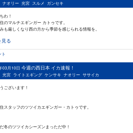
：
ナオリー
光宮
スルメ
ガンセキ
ちわ！
住のマルチエギンガー カトゥです。
みも厳しくなり西の方から季節を感じられる情報を。
を見る
ント
今週の西日本 イカ速報！
6年03月10日
：
光宮
ライトエギング
ケンサキ
ナオリー
ササイカ
うございます！
住スタッフのツツイカエギンガー・カトゥです。
だ冬のツツイカシーズンまっただ中！