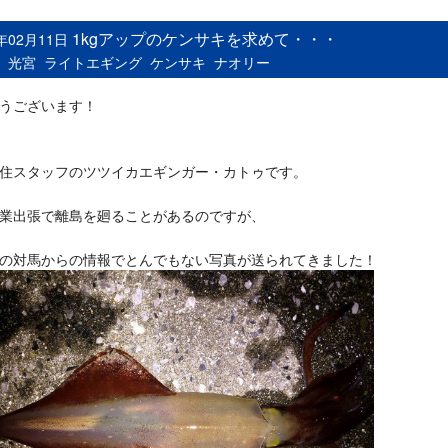
1kgアップのケンサキを求めて・・・
6年02月11日
：
光宮
ライトエギング
ケンサキ
ナオリー
うございます！
住スタッフのツツイカエギンガー・カトゥです。
業出張で離島を廻ることがあるのですが、
の対馬からの情報でとんでもない写真が送られてきました！