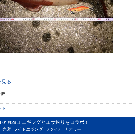
を見る
一般
ント
エギングとエサ釣りをコラボ！
6年01月28日
：
光宮
ライトエギング
ツツイカ
ナオリー