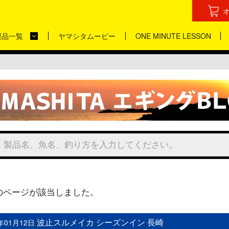
製品一覧
ヤマシタムービー
ONE MINUTE LESSON
のページが該当しました。
波止スルメイカ シーズンイン 長崎
7年01月12日