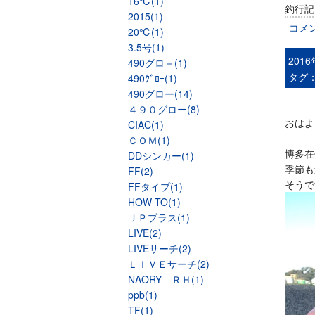
16℃(1)
釣行記
2015(1)
コメ
20℃(1)
3.5号(1)
201
490グロ－(1)
タグ
490ｸﾞﾛｰ(1)
490グロー(14)
４９０グロー(8)
おはよ
CIAC(1)
ＣＯＭ(1)
博多在
DDシンカー(1)
季節も
FF(2)
そうで
FFタイプ(1)
HOW TO(1)
ＪＰプラス(1)
LIVE(2)
LIVEサーチ(2)
ＬＩＶＥサーチ(2)
NAORY ＲＨ(1)
ppb(1)
TF(1)