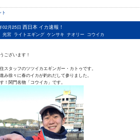
ント
西日本 イカ速報！
6年02月25日
：
光宮
ライトエギング
ケンサキ
ナオリー
コウイカ
うございます！
住スタッフのツツイカエギンガー・カトゥです。
進み徐々に春のイカが釣れだして参りました。
す！関門名物「コウイカ」です。