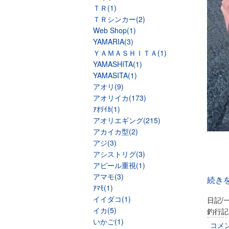
ＴＲ(1)
ＴＲシンカー(2)
Web Shop(1)
YAMARIA(3)
ＹＡＭＡＳＨＩＴＡ(1)
YAMASHITA(1)
YAMASITA(1)
アオリ(9)
アオリイカ(173)
ｱｵﾘｲｶ(1)
アオリエギング(215)
アカイカ型(2)
アジ(3)
アシストリグ(3)
アピール重視(1)
アマモ(3)
続き
ｱﾏﾓ(1)
イイダコ(1)
日記/
イカ(5)
釣行記
いかご(1)
コメ