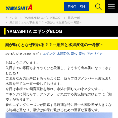
ENGLISH
ヤマシタ
YAMASHITA エギングBLOG
日記/一般
潮が動くとなぜ釣れる？？～潮汐と水温変化の一考察～
YAMASHITA エギングBLOG
潮が動くとなぜ釣れる？？～潮汐と水温変化の一考察～
2015/04/19 06:00 タグ：
エギング
水温変化
潮位
潮汐
アオリイカ
おはようございます。
先日までの寒雨もようやくひと段落し、ようやく春本番になってきま
したね！
ごまみなみの記事にもあったように、我らブログメンバーも海況図と
水温を見ては一喜一憂しております。
今日は水槽での飼育実験を離れ、水温に関しての小ネタです…。
エギングに関わらず、アングラーが気にする海況情報のひとつに「潮
汐」があります。
春のエギングシーズンが開幕する時期は特に日中の潮位差が大きくな
る時期と重なり、潮汐は釣果に繋げるための重要な要素です。