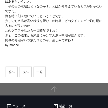
はあるということ。
「その日の水温はどうなのか？」とばかり考えていると気が付かない
ですね。
海も時々刻々動いているということです。
少しでも水温が高い状況を望むこの時期、どのタイミングで釣り場に
入るのが良いのか
このグラフを見たら一目瞭然ですね！
さぁ、この週末から来週にかけて大潮～中潮が続きます。
開幕の号砲がいつ放たれるのか、楽しみですね！
by morihei
前へ
次へ
一覧
ニュース
製品一覧