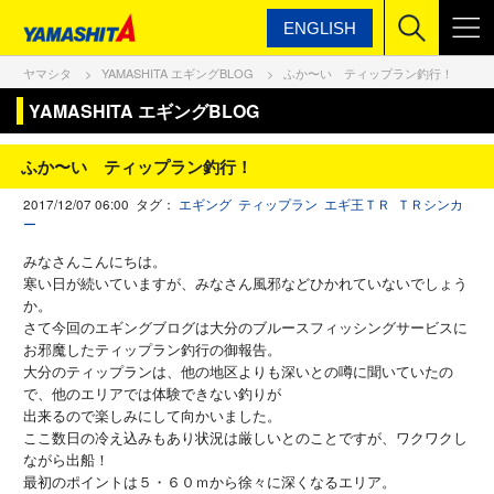
ENGLISH
ヤマシタ
YAMASHITA エギングBLOG
ふか〜い ティップラン釣行！
YAMASHITA エギングBLOG
ふか〜い ティップラン釣行！
2017/12/07 06:00 タグ：
エギング
ティップラン
エギ王ＴＲ
ＴＲシンカ
ー
みなさんこんにちは。
寒い日が続いていますが、みなさん風邪などひかれていないでしょう
か。
さて今回のエギングブログは大分のブルースフィッシングサービスに
お邪魔したティップラン釣行の御報告。
大分のティップランは、他の地区よりも深いとの噂に聞いていたの
で、他のエリアでは体験できない釣りが
出来るので楽しみにして向かいました。
ここ数日の冷え込みもあり状況は厳しいとのことですが、ワクワクし
ながら出船！
最初のポイントは５・６０ｍから徐々に深くなるエリア。