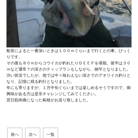
船長によると一番深いときは１００ｍぐらいまで行くとの事。びっく
りです。
その後も８０ｍからコウイカが釣れたりＤＥＥＰを堪能。後半は３０
ｍなど通常？の深さのティップランもしながら、納竿となりました。
渋い状況でしたが、他では中々味わえない深さでのアオリイカ釣りと
なり、記憶に残る釣行となりました。
年にも寄りますが、１月中旬ぐらいまでは楽しめるそうですので、御
興味がある方は是非チャレンジしてみてください。
翌日筋肉痛になった柘植がお送り致しました。
前へ
次へ
一覧