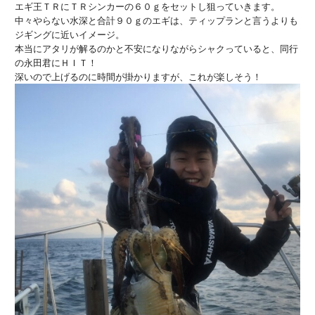
エギ王ＴＲにＴＲシンカーの６０ｇをセットし狙っていきます。
中々やらない水深と合計９０ｇのエギは、ティップランと言うよりも
ジギングに近いイメージ。
本当にアタリが解るのかと不安になりながらシャクっていると、同行
の永田君にＨＩＴ！
深いので上げるのに時間が掛かりますが、これが楽しそう！