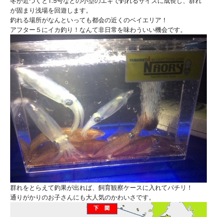
冬が近づくと1.5号などの小型のエギで釣れるサイズに成長し、群れ
が固まり浅場を回遊します。
釣れる場所がなんといっても都会の近くのベイエリア！
アフター５にイカ釣り！なんて非日常を味わういい機会です。
群れをとらえて釣果が出れば、飼育観察ケースに入れてパチリ！
通りがかりのお子さんにも大人気のかわいさです。