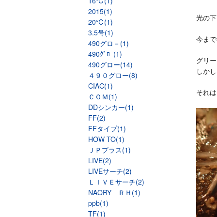
16℃(1)
2015(1)
光の下
20℃(1)
3.5号(1)
今まで
490グロ－(1)
490ｸﾞﾛｰ(1)
グリー
490グロー(14)
しかし
４９０グロー(8)
CIAC(1)
それは
ＣＯＭ(1)
DDシンカー(1)
FF(2)
FFタイプ(1)
HOW TO(1)
ＪＰプラス(1)
LIVE(2)
LIVEサーチ(2)
ＬＩＶＥサーチ(2)
NAORY ＲＨ(1)
ppb(1)
TF(1)