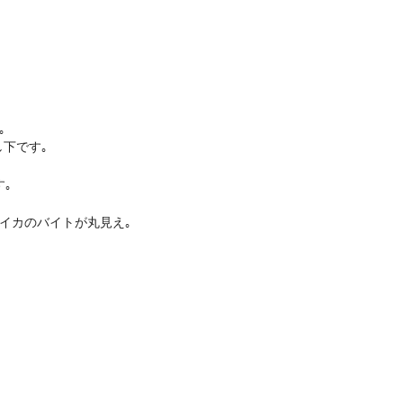
｡
下です｡
｡
イカのバイトが丸見え｡