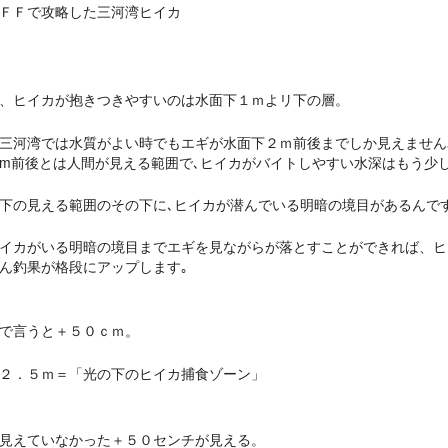
ＦＦで攻略した三河湾ヒイカ
、ヒイカが抱きつきやすいのは水面下１ｍよリ下の層。
三河湾では水質がよい時でもエギが水面下２ｍ前後までしか見えません
m前後とは人間が見える範囲で､ヒイカがバイトしやすい水深はもう少し
下の見える範囲のその下に､ヒイカが潜んでいる明暗の境目があるんです
イカがいる明暗の境目までエギを見ながらが落とすことができれば、ヒ
ん釣果が格段にアップします｡
で言うと＋５０ｃｍ。
２．５ｍ＝「光の下のヒイカ捕食ゾーン」
見えていなかった＋５０センチが見える。