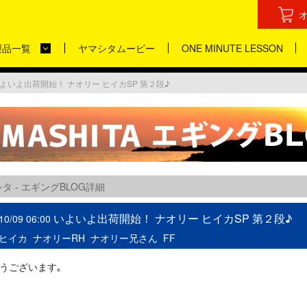
製品一覧
ヤマシタムービー
ONE MINUTE LESSON
よいよ出荷開始！ ナオリー ヒイカSP 第２段♪
タ - エギングBLOG詳細
いよいよ出荷開始！ ナオリー ヒイカSP 第２段♪
10/09 06:00
ヒイカ
ナオリーRH
ナオリー兄さん
FF
うございます｡