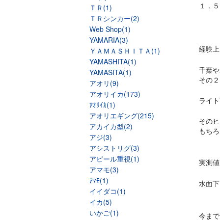
１．５
ＴＲ(1)
ＴＲシンカー(2)
Web Shop(1)
YAMARIA(3)
経験上
ＹＡＭＡＳＨＩＴＡ(1)
YAMASHITA(1)
千葉や
YAMASITA(1)
その２
アオリ(9)
アオリイカ(173)
ライト
ｱｵﾘｲｶ(1)
アオリエギング(215)
そのヒ
アカイカ型(2)
もちろ
アジ(3)
アシストリグ(3)
アピール重視(1)
実測値
アマモ(3)
ｱﾏﾓ(1)
水面下
イイダコ(1)
イカ(5)
いかご(1)
今まで