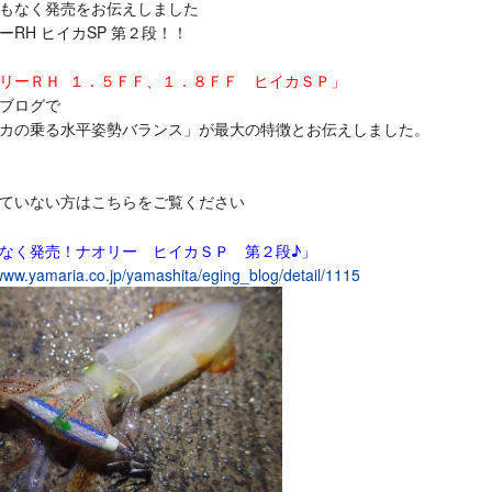
もなく発売をお伝えしました
ーRH ヒイカSP 第２段！！
リーＲＨ １．５ＦＦ、１．８ＦＦ ヒイカＳＰ」
ブログで
カの乗る水平姿勢バランス」が最大の特徴とお伝えしました。
ていない方はこちらをご覧ください
なく発売！ナオリー ヒイカＳＰ 第２段♪」
/www.yamaria.co.jp/yamashita/eging_blog/detail/1115