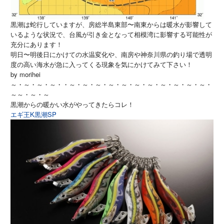
黒潮は蛇行していますが、房総半島東部〜
南東からは暖水が影響して
いるような状況で、
台風が引き金となって相模湾に影響する可能性が
充分にあります！
明日〜明後日にかけての水温変化や、
南房や神奈川県の釣り場で透明
度の高い海水が急に入ってくる現象
を気にかけてみて下さい！
by morihei
～・～・～・～・・～・～・～・～・～・～・～・～・～・～・～・
～～・～・～
黒潮からの暖かい水がやってきたらコレ！
エギ王K黒潮SP