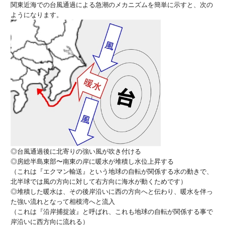
関東近海での台風通過による急潮のメカニズムを簡単に示すと、
次の
ようになります。
◎台風通過後に北寄りの強い風が吹き付ける
◎房総半島東部〜南東の岸に暖水が堆積し水位上昇する
（これは『エクマン輸送』
という地球の自転が関係する水の動きで、
北半球では風の方向に対して右方向に海水が動くためです）
◎堆積した暖水は、その後岸沿いに西の方向へと伝わり、
暖水を伴っ
た強い流れとなって相模湾へと流入
（これは『沿岸捕捉波』と呼ばれ、
これも地球の自転が関係する事で
岸沿いに西方向に流れる）