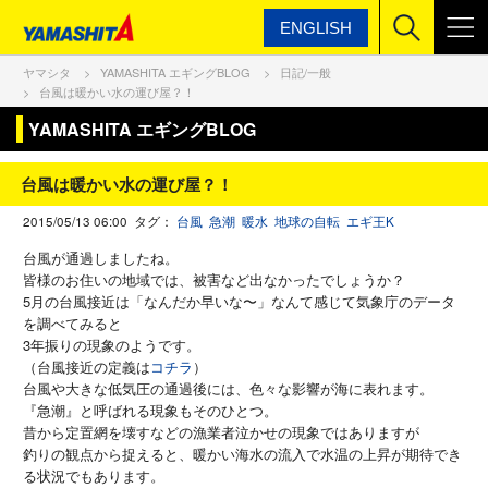
ENGLISH
ヤマシタ
YAMASHITA エギングBLOG
日記/一般
台風は暖かい水の運び屋？！
YAMASHITA エギングBLOG
台風は暖かい水の運び屋？！
2015/05/13 06:00 タグ：
台風
急潮
暖水
地球の自転
エギ王K
台風が通過しましたね。
皆様のお住いの地域では、被害など出なかったでしょうか？
5月の台風接近は「なんだか早いな〜」
なんて感じて気象庁のデータ
を調べてみると
3年振りの現象のようです。
（台風接近の定義は
コチラ
）
台風や大きな低気圧の通過後には、色々な影響が海に表れます。
『急潮』と呼ばれる現象もそのひとつ。
昔から定置網を壊すなどの漁業者泣かせの現象ではありますが
釣りの観点から捉えると、
暖かい海水の流入で水温の上昇が期待でき
る状況でもあります。