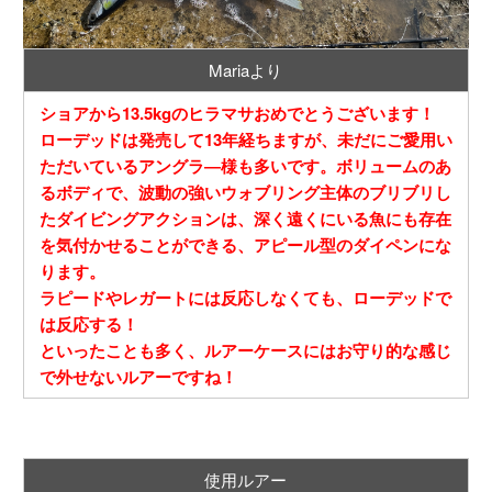
Mariaより
ショアから13.5kgのヒラマサおめでとうございます！
ローデッドは発売して13年経ちますが、未だにご愛用い
ただいているアングラ―様も多いです。ボリュームのあ
るボディで、波動の強いウォブリング主体のブリブリし
たダイビングアクションは、深く遠くにいる魚にも存在
を気付かせることができる、アピール型のダイペンにな
ります。
ラピードやレガートには反応しなくても、ローデッドで
は反応する！
といったことも多く、ルアーケースにはお守り的な感じ
で外せないルアーですね！
使用ルアー