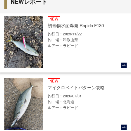
NEWレポート
NEW
初青物水面爆発 Rapido F130
釣行日
2023/11/22
釣場
和歌山県
ルアー
ラピード
NEW
マイクロベイトパターン攻略
釣行日
2026/07/31
釣場
北海道
ルアー
ラピード