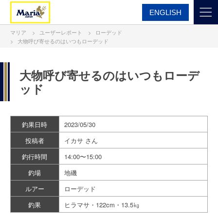
ENGLISH
マリア
ユーザーレポート
ローデッド
大物呼び寄せるのはいつもローデッド
大物呼び寄せるのはいつもローデ
ッド
釣果日時
2023/05/30
投稿者
イカサ さん
釣行時間
14:00〜15:00
釣場
地磯
ルアー
ローデッド
釣果
ヒラマサ・122cm・13.5㎏