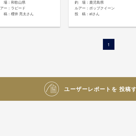
釣場
和歌山県
釣場
鹿児島県
アー
ラピード
ルアー
ポップクイーン
投稿
櫻井 亮太さん
投稿
atさん
1
ユーザーレポートを
投稿