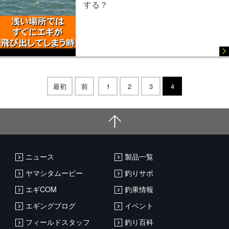
する？
最初
前
1
2
3
4
ニュース
製品一覧
ヤマシタムービー
釣りサポ
エギCOM
釣果情報
エギングブログ
イベント
フィールドスタッフ
釣り百科