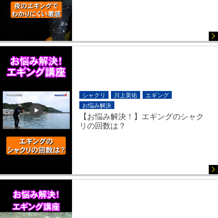
シャクリ
川上英佑
エギング
お悩み解決
【お悩み解決！】エギングのシャク
リの回数は？