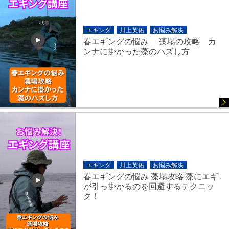
エギング
川上英佑
お悩み解決
春エギングの悩み 藻場の攻略 カ
ンナに掛かった藻のハズし方
エギング
川上英佑
お悩み解決
春エギングの悩み 藻場攻略 藻にエギ
が引っ掛かるのを回避するテクニッ
ク！