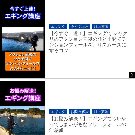
エギング
今すぐ上達
川上英佑
【今すぐ上達！】エギングで シャク
リのアクション直後のひと手間でテ
ンションフォールをよりスムーズに
するコツ
エギング
お悩み解決
川上英佑
【お悩み解決！】エギングでついや
ってしまいがちなフリーフォールの
注意点