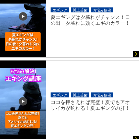
エギング
川上英佑
お悩み解決
夏エギングは夕暮れがチャンス！日
の出・夕暮れに効くエギのカラー！
エギング
川上英佑
お悩み解決
ココを押さえれば完璧！夏でもアオ
リイカが釣れる！夏エギングの肝！