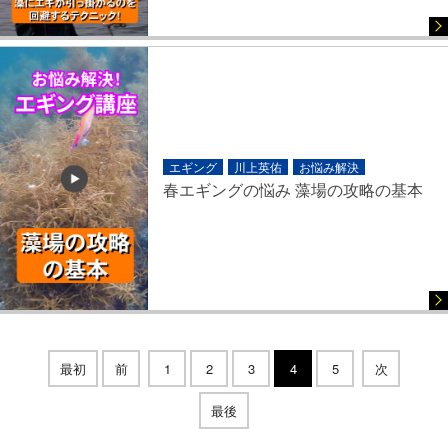
エギング
川上英佑
お悩み解決
春エギングの悩み 藻場の攻略の基本
最初
前
1
2
3
4
5
次
最後