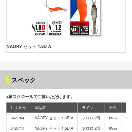
NAORY セット 1.8D A
スペック
※横スクロールでご覧いただけます。
注文番号
製品名
ライン
全長
エ
642-704
NAORY セット 1.5B A
フロロ 2号
65㎝
0.
642-711
NAORY セット 1.5D A
フロロ 2号
65㎝
0.