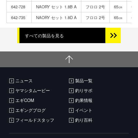
642-728
NAORY セット 1.8B A
フロロ 2号
65㎝
0.
642-735
NAORY セット 1.8D A
フロロ 2号
65㎝
0.
すべての製品を見る
ニュース
製品一覧
ヤマシタムービー
釣りサポ
エギCOM
釣果情報
エギングブログ
イベント
フィールドスタッフ
釣り百科