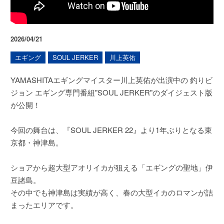
2026/04/21
エギング
SOUL JERKER
川上英佑
YAMASHITAエギングマイスター川上英佑が出演中の 釣りビ
ジョン エギング専門番組"SOUL JERKER"のダイジェスト版
が公開！
今回の舞台は、『SOUL JERKER 22』より1年ぶりとなる東
京都・神津島。
ショアから超大型アオリイカが狙える「エギングの聖地」伊
豆諸島。
その中でも神津島は実績が高く、春の大型イカのロマンが詰
まったエリアです。