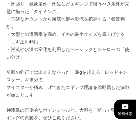
・潮回り・気象条件・潮位などエギングで狙うべき条件が完
璧に揃った「タイミング」
・正確なカウントから海底地形や潮流を把握する「状況判
断」
・大型との遭遇率を高め、イカの最小サイズを底上げする
「エギ王K 4号」。
・潮流や水深の変化を利用したベーシックとシャローの「使
い分け」
前回の釣行では出会えなかった、3kgを超える「レッドモン
スター」を求めて、
マイスターが積み上げてきたエギング理論を総動員した決戦
が始まります。
神津島の圧倒的なポテンシャルと、大型を「狙って獲る」エ
動画検索
ギングの真髄を、ぜひご覧ください。