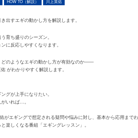
HOW TO（解説）
川上英佑
引き出すエギの動かし方を解説します。
追う育ち盛りのシーズン。
ョンに反応しやすくなります。
、どのようなエギの動かし方が有効なのか――
上英佑 がわかりやすく解説します。
ギングが上手になりたい。
人がいれば…。
川上英佑がエギングで想定される疑問や悩みに対し、基本から応用まで
っと楽しくなる番組「エギングレッスン」。