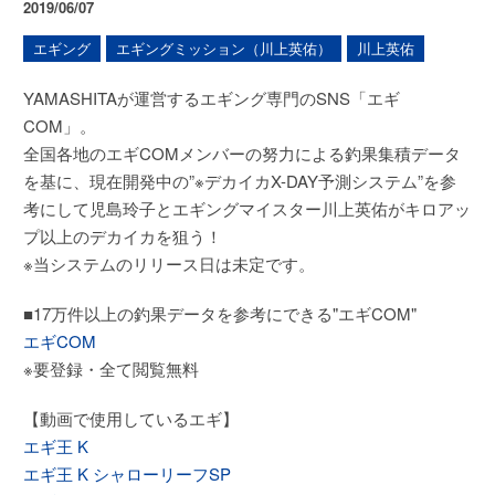
2019/06/07
エギング
エギングミッション（川上英佑）
川上英佑
YAMASHITAが運営するエギング専門のSNS「エギ
COM」。
全国各地のエギCOMメンバーの努力による釣果集積データ
を基に、現在開発中の”※デカイカX-DAY予測システム”を参
考にして児島玲子とエギングマイスター川上英佑がキロアッ
プ以上のデカイカを狙う！
※当システムのリリース日は未定です。
■17万件以上の釣果データを参考にできる"エギCOM"
エギCOM
※要登録・全て閲覧無料
【動画で使用しているエギ】
エギ王 K
エギ王 K シャローリーフSP