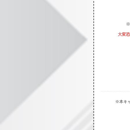
大変恐
※本キ