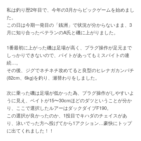
私は釣り歴2年目で、今年の3月からビックゲームを始めまし
た。
この日は今期一発目の「銭洲」で状況が分からないまま、3
月に知り合ったベテランのA氏と磯に上がりました。
1番最初に上がった磯は足場が高く、プラグ操作が足元まで
しっかりできないので、バイトがあってもミスバイトの連
続…。
その後、ジグでネチネチ攻めてると良型のヒレナガカンパチ
(82cm、6kg)を釣り、瀬替わりをしました。
次に乗った磯は足場が低かった為、プラグ操作がしやすいよ
うに見え、ベイトが15〜30cmほどのダツということが分か
り、ここで選択したルアーはダックダイブF190。
この選択が良かったのか、1投目でキハダのチェイスがあ
り、泳いでった方へ投げてから1アクション…豪快にトップ
に出てくれました！！