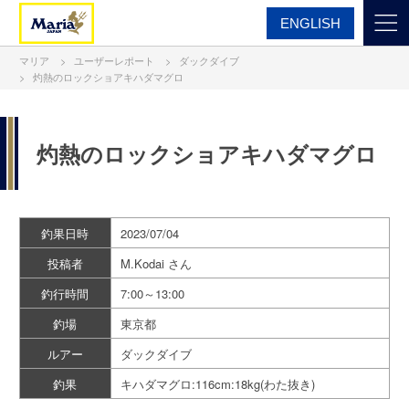
ENGLISH
マリア
ユーザーレポート
ダックダイブ
灼熱のロックショアキハダマグロ
灼熱のロックショアキハダマグロ
釣果日時
2023/07/04
投稿者
M.Kodai さん
釣行時間
7:00～13:00
釣場
東京都
ルアー
ダックダイブ
釣果
キハダマグロ:116cm:18kg(わた抜き)