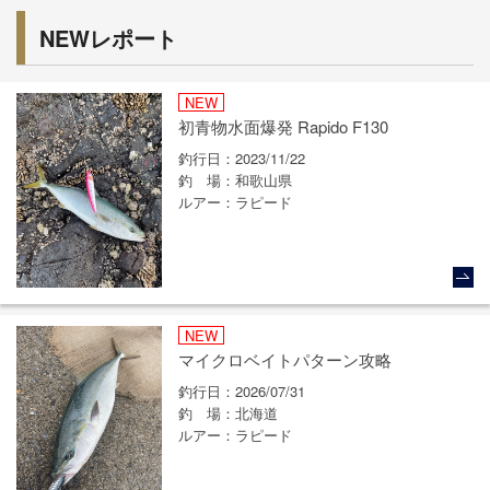
NEWレポート
NEW
初青物水面爆発 Rapido F130
釣行日
2023/11/22
釣場
和歌山県
ルアー
ラピード
NEW
マイクロベイトパターン攻略
釣行日
2026/07/31
釣場
北海道
ルアー
ラピード