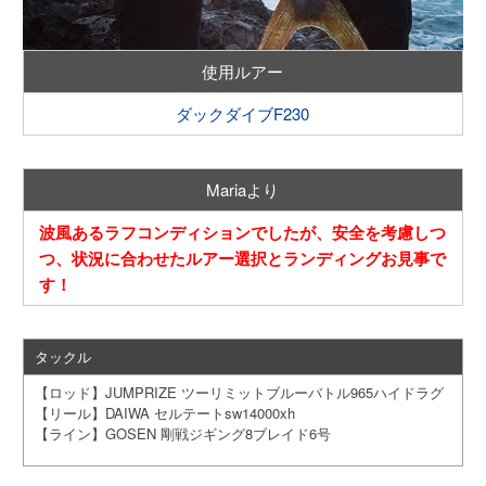
使用ルアー
ダックダイブF230
Mariaより
波風あるラフコンディションでしたが、安全を考慮しつ
つ、状況に合わせたルアー選択とランディングお見事で
す！
タックル
【ロッド】JUMPRIZE ツーリミットブルーバトル965ハイドラグ
【リール】DAIWA セルテートsw14000xh
【ライン】GOSEN 剛戦ジギング8ブレイド6号