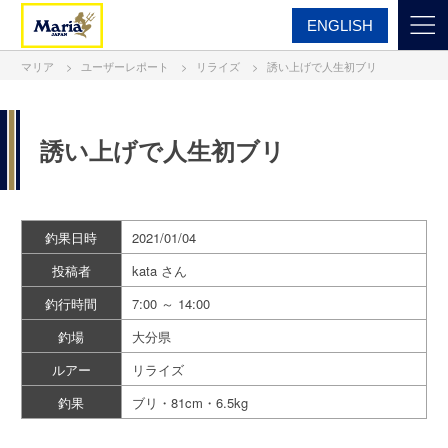
ENGLISH
マリア
ユーザーレポート
リライズ
誘い上げで人生初ブリ
誘い上げで人生初ブリ
釣果日時
2021/01/04
投稿者
kata さん
釣行時間
7:00 ～ 14:00
釣場
大分県
ルアー
リライズ
釣果
ブリ・81cm・6.5kg