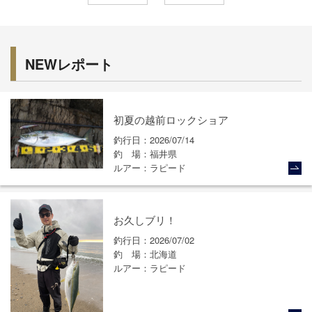
NEWレポート
初夏の越前ロックショア
釣行日
2026/07/14
釣場
福井県
ルアー
ラピード
お久しブリ！
釣行日
2026/07/02
釣場
北海道
ルアー
ラピード