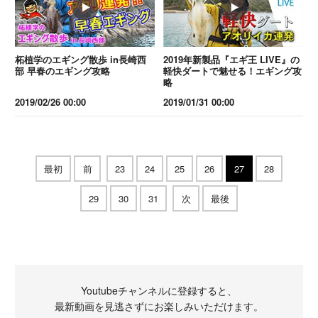
柘植学のエギング散歩 in長崎西
2019年新製品『エギ王 LIVE』の
部 早春のエギング攻略
軽快ダートで魅せる！エギング攻
略
2019/02/26 00:00
2019/01/31 00:00
最初
前
23
24
25
26
27
28
29
30
31
次
最後
Youtubeチャンネルに登録すると、
最新動画を見逃さずにお楽しみいただけます。