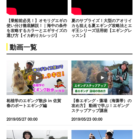
【乗船前必見！】オモリグエギの
夏のサプライズ！大型のアオリイ
使い分け徹底解説！｜海中の条件
カも狙える夏エギング攻略法とエ
を攻略するカラーとエギサイズの
ギ王シリーズ活用術【エギングレ
選び方【イカ釣りカレッジ】
ッスン】
動画一覧
柘植学のエギング散歩 in 佐賀
【春エギング - 藻場（海藻帯）の
春のボートエギング編
攻め方】 動画で学ぶ！エギング
ステップアップ講座
2019/05/27 00:00
2019/05/23 00:00