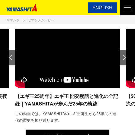
ENGLISH
ヤマシタ
ヤマシタムービー
闇夜
【エギ王25周年】エギ王 開発秘話と進化の全記
【2
！
録｜YAMASHITAが歩んだ25年の軌跡
流
この動画では、YAMASHITAのエギ王誕生から25年間の進
化の歴史を振り返ります。