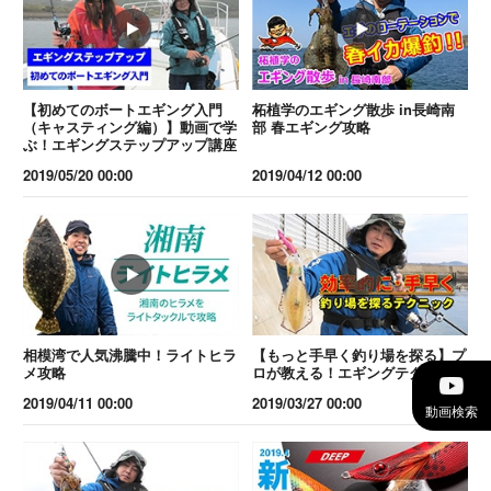
【初めてのボートエギング入門
柘植学のエギング散歩 in長崎南
（キャスティング編）】動画で学
部 春エギング攻略
ぶ！エギングステップアップ講座
2019/05/20 00:00
2019/04/12 00:00
相模湾で人気沸騰中！ライトヒラ
【もっと手早く釣り場を探る】プ
メ攻略
ロが教える！エギングテクニック
2019/04/11 00:00
2019/03/27 00:00
動画検索