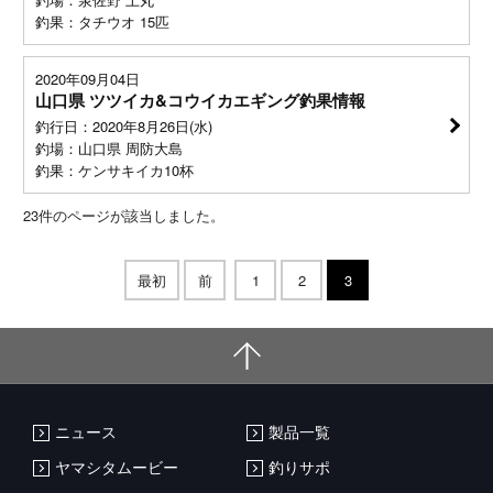
釣果：タチウオ 15匹
2020年09月04日
山口県 ツツイカ&コウイカエギング釣果情報
釣行日：2020年8月26日(水)
釣場：山口県 周防大島
釣果：ケンサキイカ10杯
23
件のページが該当しました。
最初
前
1
2
3
ニュース
製品一覧
ヤマシタムービー
釣りサポ