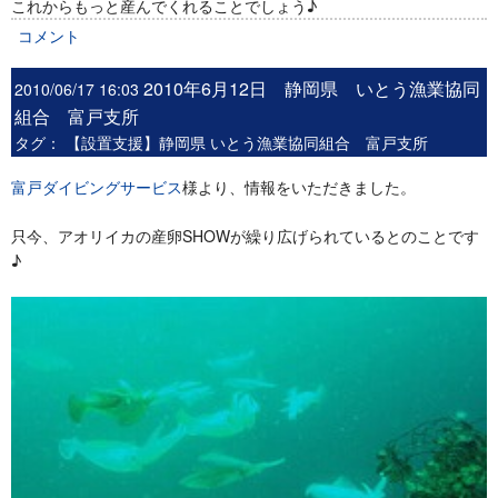
これからもっと産んでくれることでしょう♪
コメント
2010年6月12日 静岡県 いとう漁業協同
2010/06/17 16:03
組合 富戸支所
タグ：
【設置支援】静岡県 いとう漁業協同組合 富戸支所
富戸ダイビングサービス
様より、情報をいただきました。
只今、アオリイカの産卵SHOWが繰り広げられているとのことです
♪