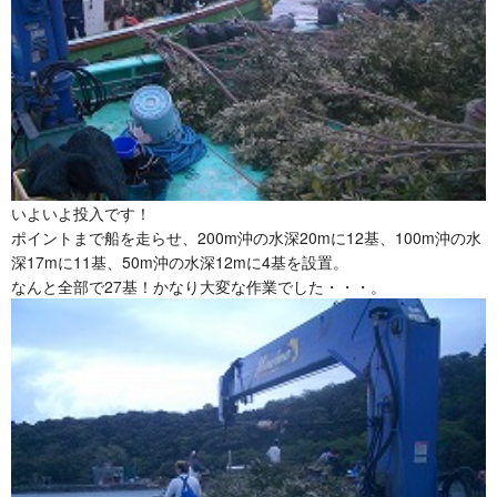
いよいよ投入です！
ポイントまで船を走らせ、200m沖の水深20mに12基、100m沖の水
深17mに11基、50m沖の水深12mに4基を設置。
なんと全部で27基！かなり大変な作業でした・・・。