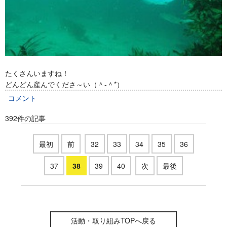
たくさんいますね！
どんどん産んでくださ～い（＾-＾*）
コメント
392件の記事
最初
前
32
33
34
35
36
37
38
39
40
次
最後
活動・取り組みTOPへ戻る