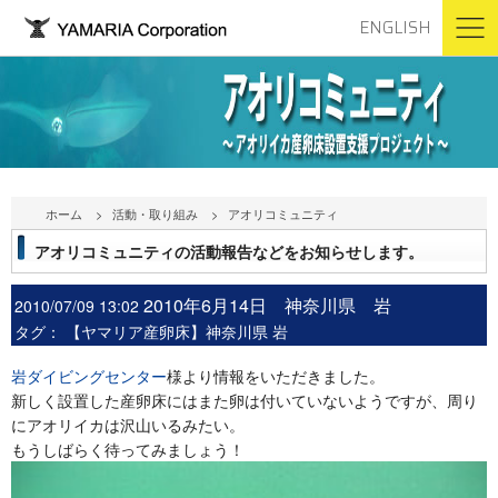
ENGLISH
ホーム
活動・取り組み
アオリコミュニティ
アオリコミュニティの活動報告などをお知らせします。
2010年6月14日 神奈川県 岩
2010/07/09 13:02
タグ：
【ヤマリア産卵床】神奈川県 岩
岩ダイビングセンター
様より情報をいただきました。
新しく設置した産卵床にはまた卵は付いていないようですが、周り
にアオリイカは沢山いるみたい。
もうしばらく待ってみましょう！