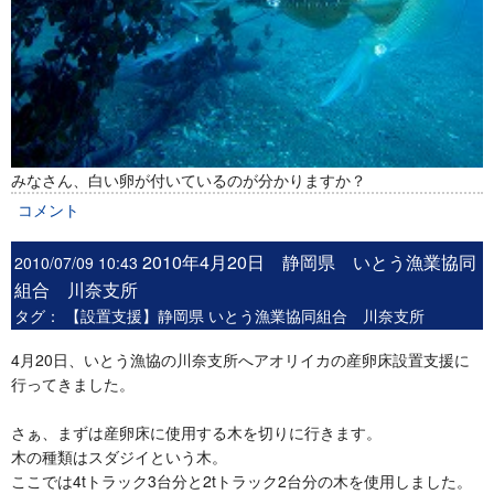
みなさん、白い卵が付いているのが分かりますか？
コメント
2010年4月20日 静岡県 いとう漁業協同
2010/07/09 10:43
組合 川奈支所
タグ：
【設置支援】静岡県 いとう漁業協同組合 川奈支所
4月20日、いとう漁協の川奈支所へアオリイカの産卵床設置支援に
行ってきました。
さぁ、まずは産卵床に使用する木を切りに行きます。
木の種類はスダジイという木。
ここでは4tトラック3台分と2tトラック2台分の木を使用しました。