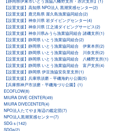
【静岡県伊東市いとう漁協八幡野支所・赤沢支所】(1)
【設置支援】高知県 NPO法人 黒潮実感センター(2)
【設置支援】鹿児島県 屋久島漁業協同組合(2)
【設置支援】神奈川県 岩ダイビングセンター(4)
【設置支援】神奈川県 江之浦ダイビングサービス(2)
【設置支援】神奈川県みうら漁業協同組合 諸磯支所(1)
【設置支援】静岡県 いとう漁業協同組合(2)
【設置支援】静岡県 いとう漁業協同組合 伊東本所(2)
【設置支援】静岡県 いとう漁業協同組合 川奈支所(2)
【設置支援】静岡県 いとう漁業協同組合 八幡野支所(1)
【設置支援】静岡県 いとう漁業協同組合 富戸支所(4)
【設置支援】静岡県 伊豆漁協安良里支所(1)
【設置支援】兵庫県須磨・平磯海釣り公園(5)
【兵庫県神戸市須磨・平磯海づり公園】(1)
ECOFLOW(8)
MIURA DIVE CENTER(49)
MIURA DIVECENTER(4)
NPO法人たてやま海辺の鑑定団(7)
NPO法人黒潮実感センター(7)
SDGｓ(142)
SDGs(2)