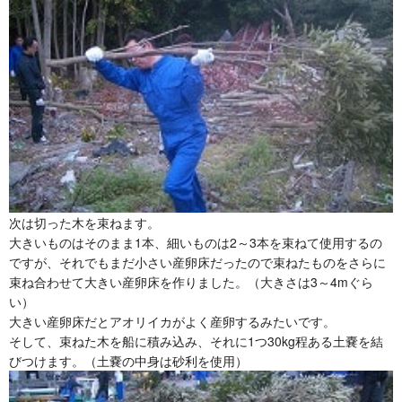
次は切った木を束ねます。
大きいものはそのまま1本、細いものは2～3本を束ねて使用するの
ですが、それでもまだ小さい産卵床だったので束ねたものをさらに
束ね合わせて大きい産卵床を作りました。（大きさは3～4mぐら
い）
大きい産卵床だとアオリイカがよく産卵するみたいです。
そして、束ねた木を船に積み込み、それに1つ30kg程ある土嚢を結
びつけます。（土嚢の中身は砂利を使用）