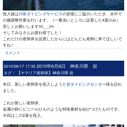
投入後は
川奈ダイビングサービス
の皆様にご協力いただき、水中で
の微調整作業を行います。（一番浅いところに設置した4基のみ）
宜しくお願いしますm(_ _)m
そしてみなさんお疲れ様でした！
これだけの産卵床を設置したからにはどんどん産卵に来てほしいで
すね！
コメント
2010年6月8日 神奈川県 岩
2010/06/17 17:35
タグ：
【ヤマリア産卵床】神奈川県 岩
本日、新しい産卵床を投入しようと
岩ダイビングセンター
様を訪れ
ました。
これが新しい産卵床。
金属の枠にビニールひものような特殊素材を結びつけたものです。
今回はこの2基を投入。