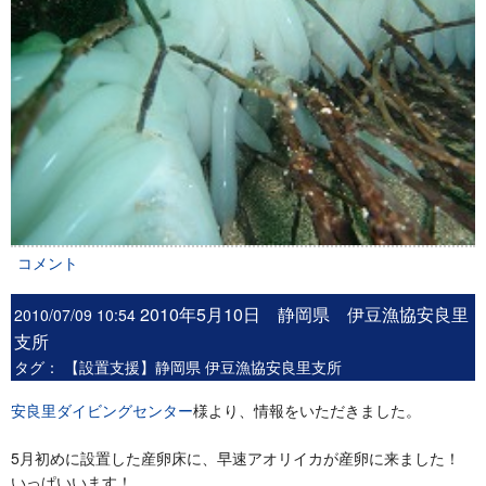
コメント
2010年5月10日 静岡県 伊豆漁協安良里
2010/07/09 10:54
支所
タグ：
【設置支援】静岡県 伊豆漁協安良里支所
安良里ダイビングセンター
様より、情報をいただきました。
5月初めに設置した産卵床に、早速アオリイカが産卵に来ました！
いっぱいいます！