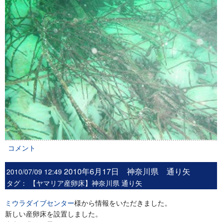
コメント
2010年6月17日 神奈川県 通り矢
2010/07/09 12:49
タグ：
【ヤマリア産卵床】神奈川県 通り矢
ミウラダイブセンター
様から情報をいただきました。
新しい産卵床を設置しました。