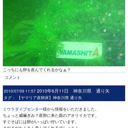
こっちにも卵を産んでくれるかなぁ？
コメント
2010年6月11日 神奈川県 通り矢
2010/07/09 11:57
タグ：
【ヤマリア産卵床】神奈川県 通り矢
ミウラダイブセンター
様から情報をいただきました。
ちょっと威嚇ぎみ？産卵に来た親のアオリイカです。
すぐそばには卵がいっぱい付いています。
まだまだたくさん産んでくれるでしょう！