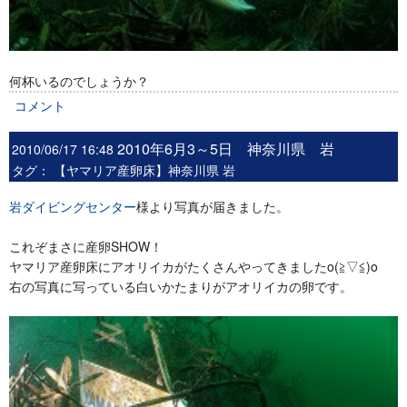
何杯いるのでしょうか？
コメント
2010年6月3～5日 神奈川県 岩
2010/06/17 16:48
タグ：
【ヤマリア産卵床】神奈川県 岩
岩ダイビングセンター
様より写真が届きました。
これぞまさに産卵SHOW！
ヤマリア産卵床にアオリイカがたくさんやってきましたo(≧▽≦)o
右の写真に写っている白いかたまりがアオリイカの卵です。